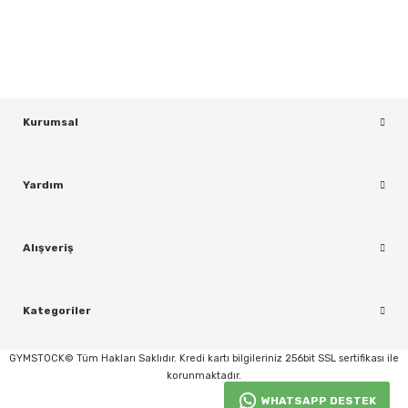
KAYDOL
Kurumsal
Yardım
rı
Alışveriş
Kategoriler
GYMSTOCK© Tüm Hakları Saklıdır. Kredi kartı bilgileriniz 256bit SSL sertifikası ile
korunmaktadır.
WHATSAPP DESTEK