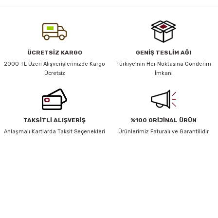
yetersiz gördüğünüz noktaları öneri formunu kullanarak tarafımıza
iletebilirsiniz.
Görüş ve önerileriniz için teşekkür ederiz.
y Thai
Ürün resmi kalitesiz, bozuk veya görüntülenemiyor.
ÜCRETSİZ KARGO
GENİŞ TESLİM AĞI
stıkları
Ürün açıklamasında eksik bilgiler bulunuyor.
2000 TL Üzeri Alışverişlerinizde Kargo
Türkiye’nin Her Noktasına Gönderim
Ücretsiz
İmkanı
Ürün bilgilerinde hatalar bulunuyor.
Ürün fiyatı diğer sitelerden daha pahalı.
Bu ürüne benzer farklı alternatifler olmalı.
r
TAKSİTLİ ALIŞVERİŞ
%100 ORİJİNAL ÜRÜN
vüş)
Anlaşmalı Kartlarda Taksit Seçenekleri
Ürünlerimiz Faturalı ve Garantilidir
HABER BÜLTENİ
Gönder
Yeniliklerden ve Kampanyalardan Haberdar Olmak İçin Haber
Bültenimize Kaydolun
er
KAYDOL