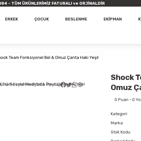
9 7084 - TÜM ÜRÜNLERİMİZ FATURALI ve ORJİNALDİR
ERKEK
ÇOCUK
BESLENME
EKİPMAN
K
hock Team Fonksiyonel Bel & Omuz Çanta Haki Yeşil
Shock T
ünü Sosyal Medyada Paylaş
Omuz Ça
0 Puan - 0 Y
Kategori
Marka
Stok Kodu