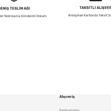
TAKSİTLİ ALIŞVE
GENİŞ TESLİM AĞI
Gönder
Anlaşmalı Kartlarda Taksit S
 Her Noktasına Gönderim İmkanı
HABER BÜLTENİ
Yeniliklerden ve Kampanyalardan Haberdar Olmak İçin
Haber Bültenimize Kaydolun
KAYDOL
Alışveriş
Kampanyalar