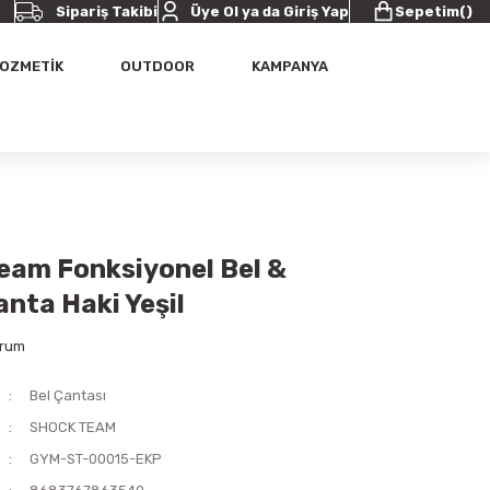
Sipariş Takibi
Üye Ol ya da Giriş Yap
Sepetim
(
)
OZMETİK
OUTDOOR
KAMPANYA
eam Fonksiyonel Bel &
nta Haki Yeşil
orum
Bel Çantası
SHOCK TEAM
GYM-ST-00015-EKP