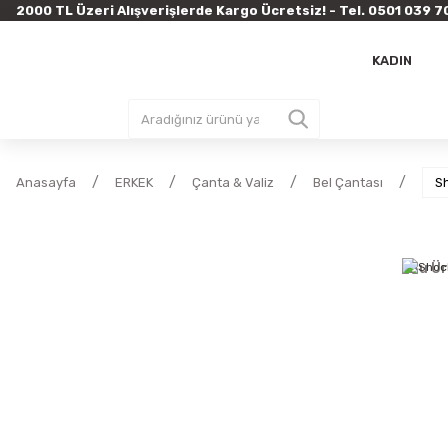
2000 TL Üzeri Alışverişlerde Kargo Ücretsiz! - Tel. 0501 03
KADIN
Anasayfa
ERKEK
Çanta & Valiz
Bel Çantası
S
Bu Ür