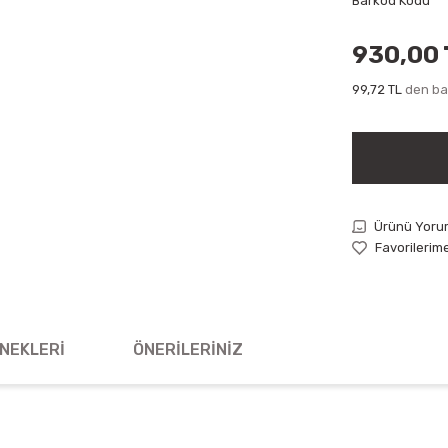
Barkod Kodu
930,00 
99,72 TL
den baş
Ürünü Yoru
NEKLERI
ÖNERILERINIZ