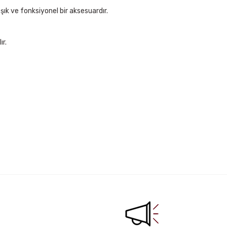
ık ve fonksiyonel bir aksesuardır.
ır.
irsiniz.
yah