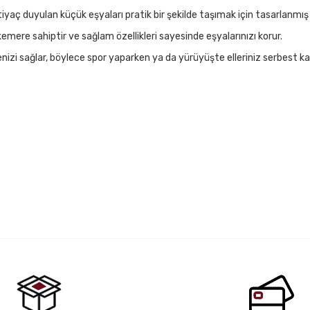
yaç duyulan küçük eşyaları pratik bir şekilde taşımak için tasarlanmış ş
 kemere sahiptir ve sağlam özellikleri sayesinde eşyalarınızı korur.
enizi sağlar, böylece spor yaparken ya da yürüyüşte elleriniz serbest kal
 yetersiz gördüğünüz noktaları öneri formunu kullanarak tarafımıza iletebil
Bu ürüne ilk yorumu siz yapın!
Yorum Yaz
uflaj
Shock Team Fonksiyonel Bel & Omuz Çanta Si
930,00 TL