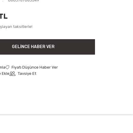
8683767863549
TL
layan taksitlerle!
GELINCE HABER VER
mla
Fiyatı Düşünce Haber Ver
Tavsiye Et