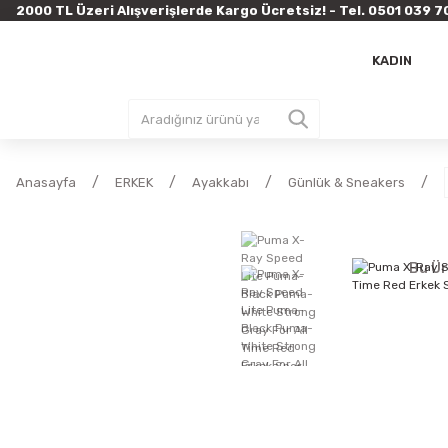
2000 TL Üzeri Alışverişlerde Kargo Ücretsiz! - Tel. 0501 03
KADIN
Anasayfa
ERKEK
Ayakkabı
Günlük & Sneakers
Bu Ür