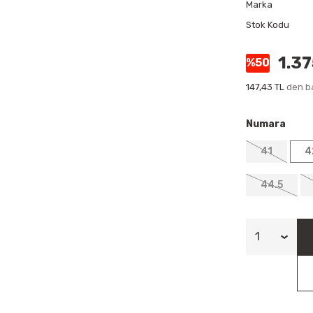
Marka
Stok Kodu
1.37
%50
147,43 TL
den ba
Numara
41
4
44.5