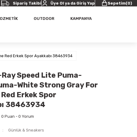
Sipariş Takibi
Üye Ol ya da Giriş Yap
Sepetim
(
0
)
OZMETİK
OUTDOOR
KAMPANYA
ime Red Erkek Spor Ayakkabı 38463934
Ray Speed Lite Puma-
uma-White Strong Gray For
e Red Erkek Spor
bı 38463934
0 Puan - 0 Yorum
Günlük & Sneakers