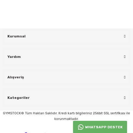
KAYDOL
Kurumsal
Yardım
rı
Alışveriş
Kategoriler
GYMSTOCK© Tüm Hakları Saklıdır. Kredi kartı bilgileriniz 256bit SSL sertifikası ile
korunmaktadır.
WHATSAPP DESTEK