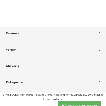
Bültenimize Kaydolun
KAYDOL
Kurumsal
Yardım
rı
Alışveriş
Kategoriler
GYMSTOCK© Tüm Hakları Saklıdır. Kredi kartı bilgileriniz 256bit SSL sertifikası ile
korunmaktadır.
WHATSAPP DESTEK