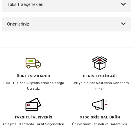
Taksit Seçenekleri
Bu ürüne ilk yorumu siz yapın!
y Thai
Önerileriniz
Yorum Yaz
stıkları
Bu ürünün fiyat bilgisi, resim, ürün açıklamalarında ve diğer konularda
yetersiz gördüğünüz noktaları öneri formunu kullanarak tarafımıza
iletebilirsiniz.
Görüş ve önerileriniz için teşekkür ederiz.
r
Ürün resmi kalitesiz, bozuk veya görüntülenemiyor.
ÜCRETSİZ KARGO
GENİŞ TESLİM AĞI
vüş)
Ürün açıklamasında eksik bilgiler bulunuyor.
2000 TL Üzeri Alışverişlerinizde Kargo
Türkiye’nin Her Noktasına Gönderim
Ücretsiz
İmkanı
Ürün bilgilerinde hatalar bulunuyor.
Ürün fiyatı diğer sitelerden daha pahalı.
Bu ürüne benzer farklı alternatifler olmalı.
TAKSİTLİ ALIŞVERİŞ
%100 ORİJİNAL ÜRÜN
er
Anlaşmalı Kartlarda Taksit Seçenekleri
Ürünlerimiz Faturalı ve Garantilidir