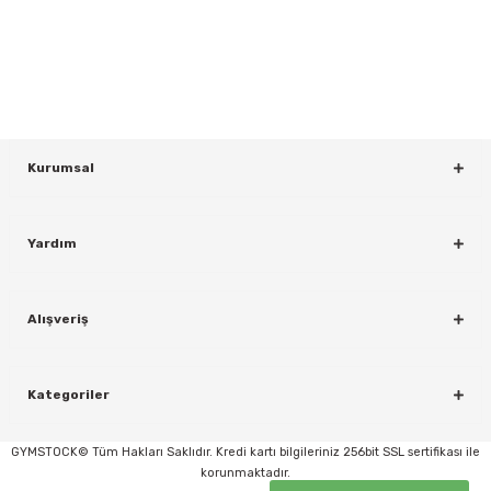
Bültenimize Kaydolun
KAYDOL
Kurumsal
Yardım
rı
Alışveriş
Kategoriler
GYMSTOCK© Tüm Hakları Saklıdır. Kredi kartı bilgileriniz 256bit SSL sertifikası ile
korunmaktadır.