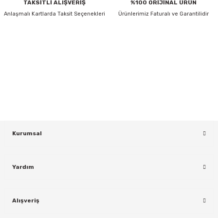
TAKSİTLİ ALIŞVERİŞ
%100 ORİJİNAL ÜRÜN
Anlaşmalı Kartlarda Taksit Seçenekleri
Ürünlerimiz Faturalı ve Garantilidir
HABER BÜLTENİ
Gönder
Yeniliklerden ve Kampanyalardan Haberdar Olmak İçin Haber
Bültenimize Kaydolun
KAYDOL
rı
Kurumsal
Yardım
Alışveriş