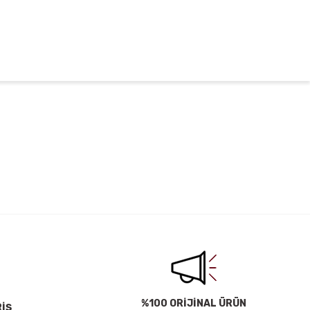
irsiniz.
%100 ORİJİNAL ÜRÜN
RİŞ