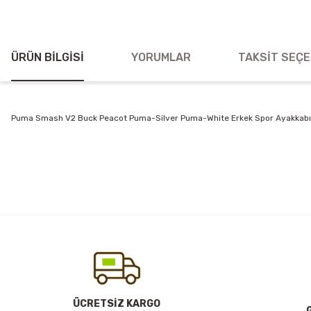
ÜRÜN BILGISI
YORUMLAR
TAKSIT SEÇE
Puma Smash V2 Buck Peacot Puma-Silver Puma-White Erkek Spor Ayakkabı
Bu ürünün fiyat bilgisi, resim, ürün açıklamalarında ve diğer konularda
Görüş ve önerileriniz için teşekkür ederiz.
Ürün resmi kalitesiz, bozuk veya görüntülenemiyor.
Ürün açıklamasında eksik bilgiler bulunuyor.
Ürün bilgilerinde hatalar bulunuyor.
Ürün fiyatı diğer sitelerden daha pahalı.
Bu ürüne benzer farklı alternatifler olmalı.
ÜCRETSİZ KARGO