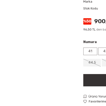
Marka
Stok Kodu
900
%50
96,50 TL
den baş
Numara
41
4
44.5
Ürünü Yoru