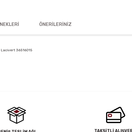
NEKLERI
ÖNERILERINIZ
 Lacivert 36516015
 yetersiz gördüğünüz noktaları öneri formunu kullanarak tarafımıza iletebil
Bu ürüne ilk yorumu siz yapın!
Yorum Yaz
TAKSİTLİ ALIŞVE
GENİŞ TESLİM AĞI