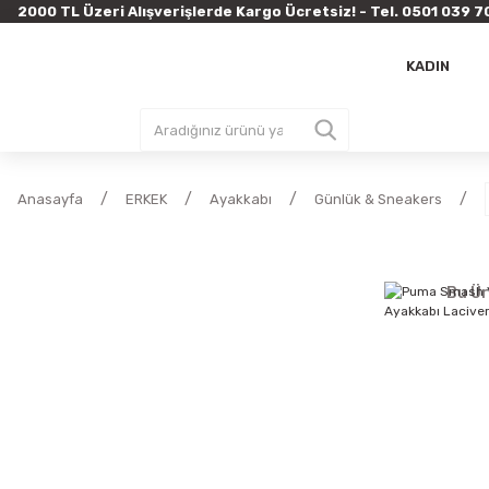
2000 TL Üzeri Alışverişlerde Kargo Ücretsiz! - Tel. 0501 03
KADIN
Anasayfa
ERKEK
Ayakkabı
Günlük & Sneakers
Bu Ür