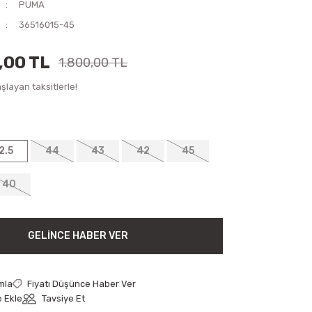
PUMA
36516015-45
,00 TL
1.800,00 TL
layan taksitlerle!
2.5
44
43
42
45
40
GELINCE HABER VER
mla
Fiyatı Düşünce Haber Ver
Tavsiye Et