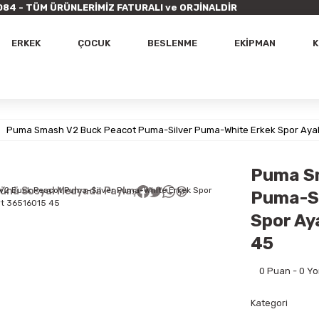
9 7084 - TÜM ÜRÜNLERİMİZ FATURALI ve ORJİNALDİR
ERKEK
ÇOCUK
BESLENME
EKİPMAN
K
Puma Smash V2 Buck Peacot Puma-Silver Puma-White Erkek Spor Ayak
Puma S
ünü Sosyal Medyada Paylaş
Puma-Si
Spor Ay
45
0 Puan - 0 Y
Kategori