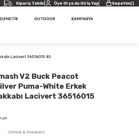
Sipariş Takibi
Üye Ol ya da Giriş Yap
Sepetim
(
)
OZMETİK
OUTDOOR
KAMPANYA
kabı Lacivert 36516015 45
mash V2 Buck Peacot
lver Puma-White Erkek
akkabı Lacivert 36516015
orum
Günlük & Sneakers