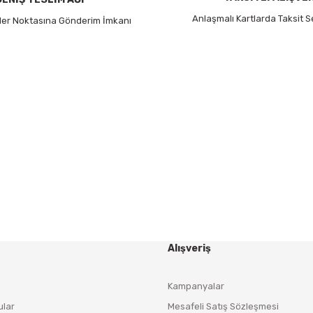
Anlaşmalı Kartlarda Taksit S
 Her Noktasına Gönderim İmkanı
Gönder
HABER BÜLTENİ
Yeniliklerden ve Kampanyalardan Haberdar Olmak İçin
Haber Bültenimize Kaydolun
KAYDOL
Alışveriş
Kampanyalar
ular
Mesafeli Satış Sözleşmesi