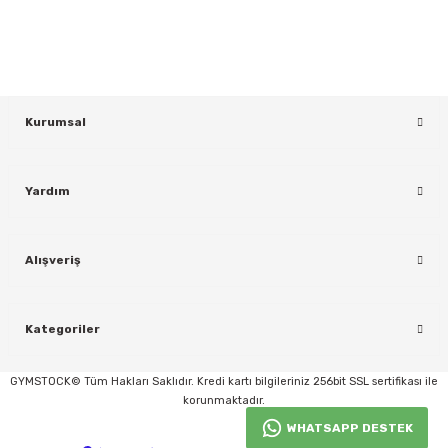
KAYDOL
Kurumsal
Yardım
rı
Alışveriş
Kategoriler
GYMSTOCK© Tüm Hakları Saklıdır. Kredi kartı bilgileriniz 256bit SSL sertifikası ile
korunmaktadır.
WHATSAPP DESTEK