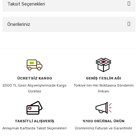
Taksit Seçenekleri
Bu ürüne ilk yorumu siz yapın!
y Thai
Önerileriniz
Yorum Yaz
stıkları
Bu ürünün fiyat bilgisi, resim, ürün açıklamalarında ve diğer konularda
yetersiz gördüğünüz noktaları öneri formunu kullanarak tarafımıza
iletebilirsiniz.
Görüş ve önerileriniz için teşekkür ederiz.
r
Ürün resmi kalitesiz, bozuk veya görüntülenemiyor.
ÜCRETSİZ KARGO
GENİŞ TESLİM AĞI
vüş)
Ürün açıklamasında eksik bilgiler bulunuyor.
2000 TL Üzeri Alışverişlerinizde Kargo
Türkiye’nin Her Noktasına Gönderim
Ücretsiz
İmkanı
Ürün bilgilerinde hatalar bulunuyor.
Ürün fiyatı diğer sitelerden daha pahalı.
Bu ürüne benzer farklı alternatifler olmalı.
TAKSİTLİ ALIŞVERİŞ
%100 ORİJİNAL ÜRÜN
er
Anlaşmalı Kartlarda Taksit Seçenekleri
Ürünlerimiz Faturalı ve Garantilidir