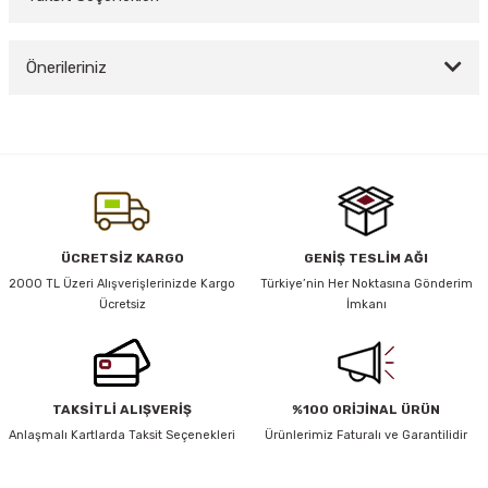
Bu ürüne ilk yorumu siz yapın!
Önerileriniz
y Thai
Yorum Yaz
stıkları
Bu ürünün fiyat bilgisi, resim, ürün açıklamalarında ve diğer konularda
yetersiz gördüğünüz noktaları öneri formunu kullanarak tarafımıza
iletebilirsiniz.
Görüş ve önerileriniz için teşekkür ederiz.
r
Ürün resmi kalitesiz, bozuk veya görüntülenemiyor.
ÜCRETSİZ KARGO
GENİŞ TESLİM AĞI
Ürün açıklamasında eksik bilgiler bulunuyor.
2000 TL Üzeri Alışverişlerinizde Kargo
Türkiye’nin Her Noktasına Gönderim
vüş)
Ücretsiz
İmkanı
Ürün bilgilerinde hatalar bulunuyor.
Ürün fiyatı diğer sitelerden daha pahalı.
Bu ürüne benzer farklı alternatifler olmalı.
TAKSİTLİ ALIŞVERİŞ
%100 ORİJİNAL ÜRÜN
Anlaşmalı Kartlarda Taksit Seçenekleri
Ürünlerimiz Faturalı ve Garantilidir
er