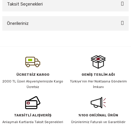
Taksit Seçenekleri
Bu ürüne ilk yorumu siz yapın!
y Thai
Önerileriniz
Yorum Yaz
stıkları
Bu ürünün fiyat bilgisi, resim, ürün açıklamalarında ve diğer konularda
yetersiz gördüğünüz noktaları öneri formunu kullanarak tarafımıza
iletebilirsiniz.
Görüş ve önerileriniz için teşekkür ederiz.
r
Ürün resmi kalitesiz, bozuk veya görüntülenemiyor.
ÜCRETSİZ KARGO
GENİŞ TESLİM AĞI
vüş)
Ürün açıklamasında eksik bilgiler bulunuyor.
2000 TL Üzeri Alışverişlerinizde Kargo
Türkiye’nin Her Noktasına Gönderim
Ücretsiz
İmkanı
Ürün bilgilerinde hatalar bulunuyor.
Ürün fiyatı diğer sitelerden daha pahalı.
Bu ürüne benzer farklı alternatifler olmalı.
TAKSİTLİ ALIŞVERİŞ
%100 ORİJİNAL ÜRÜN
er
Anlaşmalı Kartlarda Taksit Seçenekleri
Ürünlerimiz Faturalı ve Garantilidir