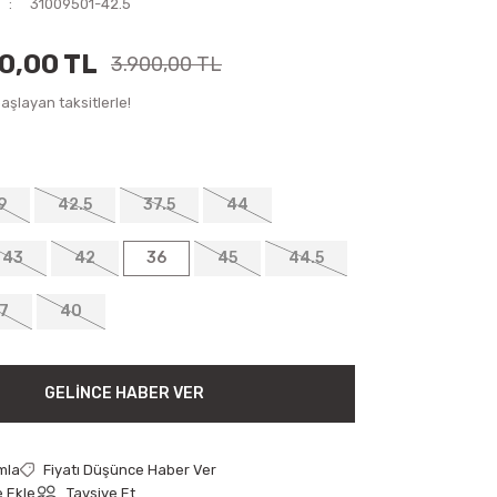
31009501-42.5
50,00 TL
3.900,00 TL
aşlayan taksitlerle!
9
42.5
37.5
44
43
42
36
45
44.5
7
40
GELINCE HABER VER
mla
Fiyatı Düşünce Haber Ver
Tavsiye Et