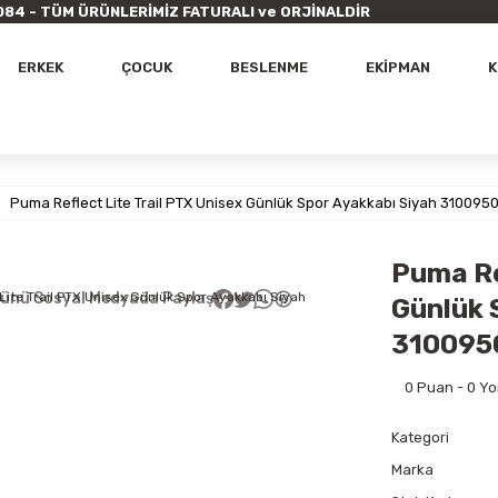
9 7084 - TÜM ÜRÜNLERİMİZ FATURALI ve ORJİNALDİR
ERKEK
ÇOCUK
BESLENME
EKİPMAN
K
Puma Reflect Lite Trail PTX Unisex Günlük Spor Ayakkabı Siyah 3100950
Puma Re
ünü Sosyal Medyada Paylaş
Günlük 
3100950
0 Puan - 0 Y
Kategori
Marka