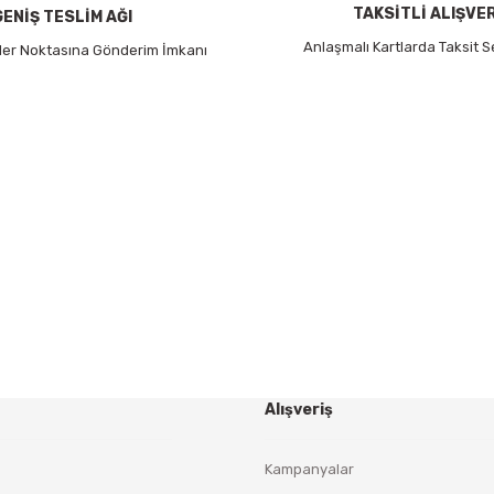
TAKSİTLİ ALIŞVE
GENİŞ TESLİM AĞI
Anlaşmalı Kartlarda Taksit S
 Her Noktasına Gönderim İmkanı
Gönder
HABER BÜLTENİ
Yeniliklerden ve Kampanyalardan Haberdar Olmak İçin
Haber Bültenimize Kaydolun
KAYDOL
Alışveriş
Kampanyalar