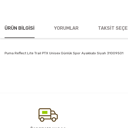
ÜRÜN BILGISI
YORUMLAR
TAKSIT SEÇE
Puma Reflect Lite Trail PTX Unisex Günlük Spor Ayakkabı Siyah 31009501
Bu ürünün fiyat bilgisi, resim, ürün açıklamalarında ve diğer konularda
Görüş ve önerileriniz için teşekkür ederiz.
Ürün resmi kalitesiz, bozuk veya görüntülenemiyor.
Ürün açıklamasında eksik bilgiler bulunuyor.
Ürün bilgilerinde hatalar bulunuyor.
Ürün fiyatı diğer sitelerden daha pahalı.