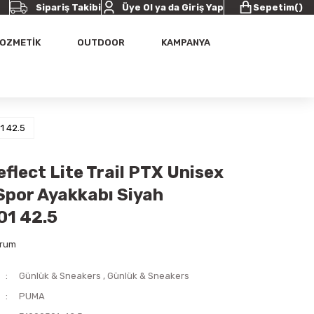
Sipariş Takibi
Üye Ol ya da Giriş Yap
Sepetim
(
)
OZMETİK
OUTDOOR
KAMPANYA
1 42.5
flect Lite Trail PTX Unisex
Spor Ayakkabı Siyah
1 42.5
orum
Günlük & Sneakers
,
Günlük & Sneakers
PUMA