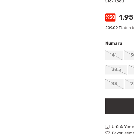
Stok Kodu
1.9
%50
209,09 TL
den b
Numara
41
3
38.5
38
3
Ürünü Yoru