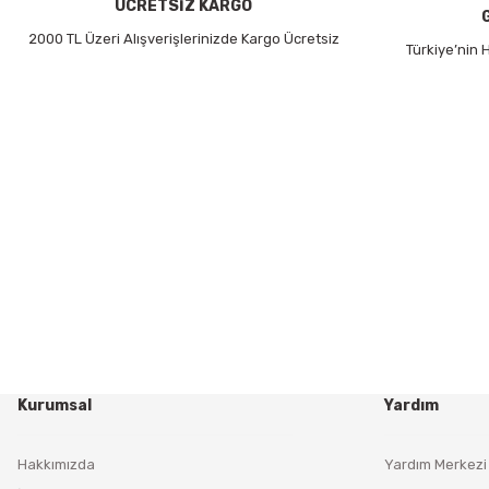
Bu ürüne benzer farklı alternatifler olmalı.
ÜCRETSİZ KARGO
2000 TL Üzeri Alışverişlerinizde Kargo Ücretsiz
Türkiye’nin
Kurumsal
Yardım
Hakkımızda
Yardım Merkezi