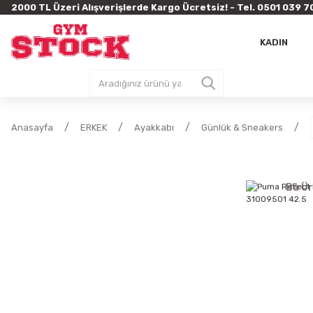
2000 TL Üzeri Alışverişlerde Kargo Ücretsiz! - Tel. 0501 03
KADIN
Anasayfa
ERKEK
Ayakkabı
Günlük & Sneakers
Bu Ür