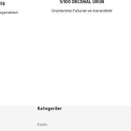
%100 ORİJİNAL ÜRÜN
RİŞ
Ürünlerimiz Faturalı ve Garantilidir
eçenekleri
Kategoriler
Kadın