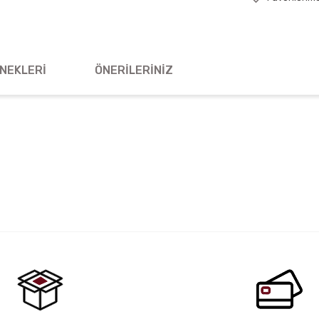
NEKLERI
ÖNERILERINIZ
 yetersiz gördüğünüz noktaları öneri formunu kullanarak tarafımıza iletebil
Bu ürüne ilk yorumu siz yapın!
Yorum Yaz