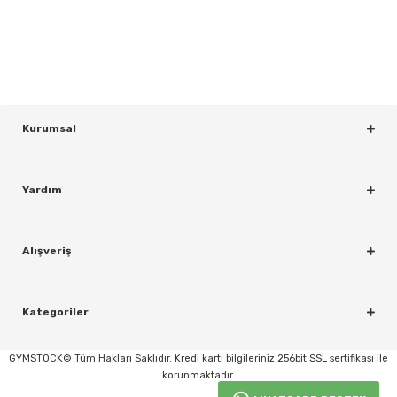
Bültenimize Kaydolun
KAYDOL
Kurumsal
Yardım
rı
Alışveriş
Kategoriler
GYMSTOCK© Tüm Hakları Saklıdır. Kredi kartı bilgileriniz 256bit SSL sertifikası ile
korunmaktadır.