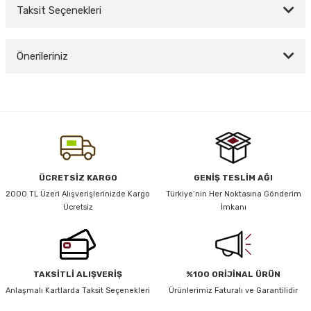
Taksit Seçenekleri
Bu ürüne ilk yorumu siz yapın!
y Thai
Önerileriniz
Yorum Yaz
stıkları
Bu ürünün fiyat bilgisi, resim, ürün açıklamalarında ve diğer konularda
yetersiz gördüğünüz noktaları öneri formunu kullanarak tarafımıza
iletebilirsiniz.
Görüş ve önerileriniz için teşekkür ederiz.
r
Ürün resmi kalitesiz, bozuk veya görüntülenemiyor.
ÜCRETSİZ KARGO
GENİŞ TESLİM AĞI
vüş)
Ürün açıklamasında eksik bilgiler bulunuyor.
2000 TL Üzeri Alışverişlerinizde Kargo
Türkiye’nin Her Noktasına Gönderim
Ücretsiz
İmkanı
Ürün bilgilerinde hatalar bulunuyor.
Ürün fiyatı diğer sitelerden daha pahalı.
Bu ürüne benzer farklı alternatifler olmalı.
TAKSİTLİ ALIŞVERİŞ
%100 ORİJİNAL ÜRÜN
er
Anlaşmalı Kartlarda Taksit Seçenekleri
Ürünlerimiz Faturalı ve Garantilidir