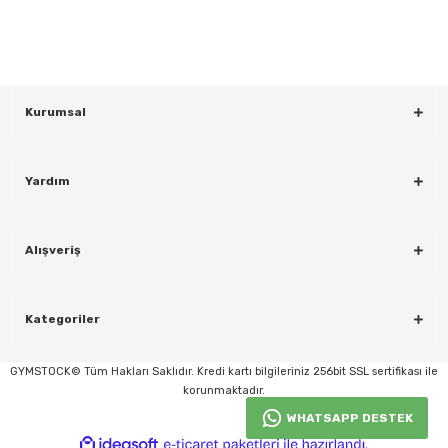
KAYDOL
Kurumsal
Yardım
Alışveriş
rı
Kategoriler
GYMSTOCK© Tüm Hakları Saklıdır. Kredi kartı bilgileriniz 256bit SSL sertifikası ile
korunmaktadır.
WHATSAPP DESTEK
ideasoft
ile
e-