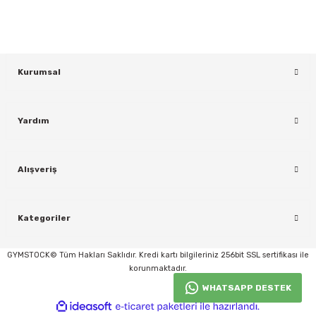
KAYDOL
Kurumsal
Yardım
Alışveriş
rı
Kategoriler
GYMSTOCK© Tüm Hakları Saklıdır. Kredi kartı bilgileriniz 256bit SSL sertifikası ile
korunmaktadır.
WHATSAPP DESTEK
ideasoft
ile
e-