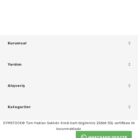
Bültenimize Kaydolun
KAYDOL
Kurumsal
Yardım
rı
Alışveriş
Kategoriler
GYMSTOCK© Tüm Hakları Saklıdır. Kredi kartı bilgileriniz 256bit SSL sertifikası ile
korunmaktadır.
WHATSAPP DESTEK