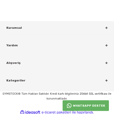
KAYDOL
Kurumsal
Yardım
Alışveriş
rı
Kategoriler
GYMSTOCK© Tüm Hakları Saklıdır. Kredi kartı bilgileriniz 256bit SSL sertifikası ile
korunmaktadır.
WHATSAPP DESTEK
ideasoft
ile
e-