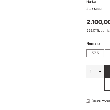
Marka
Stok Kodu
2.100,0
225,17 TL
den ba
Numara
37.5
Ürünü Yoru