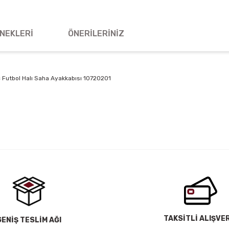
NEKLERI
ÖNERILERINIZ
Futbol Halı Saha Ayakkabısı 10720201
 yetersiz gördüğünüz noktaları öneri formunu kullanarak tarafımıza iletebil
Bu ürüne ilk yorumu siz yapın!
Yorum Yaz
TAKSİTLİ ALIŞVE
GENİŞ TESLİM AĞI