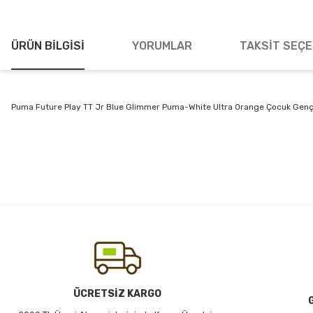
ÜRÜN BILGISI
YORUMLAR
TAKSIT SEÇE
Puma Future Play TT Jr Blue Glimmer Puma-White Ultra Orange Çocuk Genç 
Bu ürünün fiyat bilgisi, resim, ürün açıklamalarında ve diğer konularda
Görüş ve önerileriniz için teşekkür ederiz.
Ürün resmi kalitesiz, bozuk veya görüntülenemiyor.
Ürün açıklamasında eksik bilgiler bulunuyor.
Ürün bilgilerinde hatalar bulunuyor.
Ürün fiyatı diğer sitelerden daha pahalı.
Bu ürüne benzer farklı alternatifler olmalı.
ÜCRETSİZ KARGO