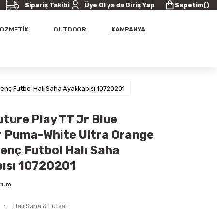
Sipariş Takibi
Üye Ol ya da Giriş Yap
Sepetim
(
)
OZMETİK
OUTDOOR
KAMPANYA
enç Futbol Halı Saha Ayakkabısı 10720201
ture Play TT Jr Blue
 Puma-White Ultra Orange
enç Futbol Halı Saha
ısı 10720201
orum
Halı Saha & Futsal