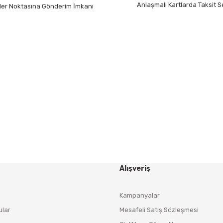
Anlaşmalı Kartlarda Taksit S
 Her Noktasına Gönderim İmkanı
Gönder
HABER BÜLTENİ
Yeniliklerden ve Kampanyalardan Haberdar Olmak İçin
Haber Bültenimize Kaydolun
KAYDOL
Alışveriş
Kampanyalar
ular
Mesafeli Satış Sözleşmesi