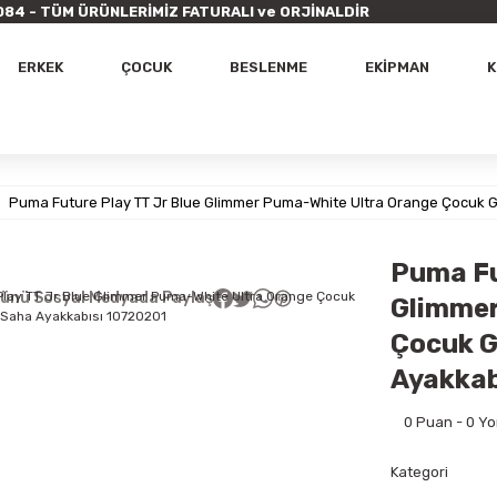
9 7084 - TÜM ÜRÜNLERİMİZ FATURALI ve ORJİNALDİR
ERKEK
ÇOCUK
BESLENME
EKİPMAN
K
Puma Future Play TT Jr Blue Glimmer Puma-White Ultra Orange Çocuk G
Puma Fu
ünü Sosyal Medyada Paylaş
Glimmer
Çocuk G
Ayakkab
0 Puan - 0 Y
Kategori