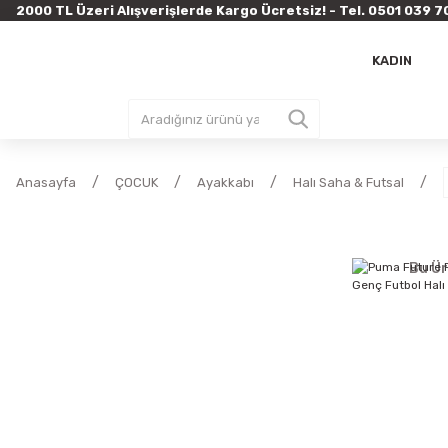
2000 TL Üzeri Alışverişlerde Kargo Ücretsiz! - Tel. 0501 03
KADIN
Anasayfa
ÇOCUK
Ayakkabı
Halı Saha & Futsal
Bu Ür