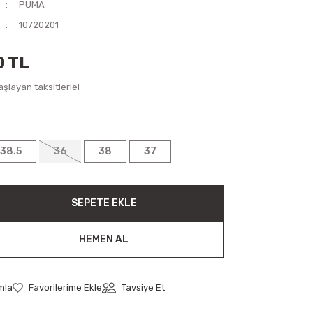
PUMA
10720201
0 TL
şlayan taksitlerle!
38.5
36
38
37
SEPETE EKLE
HEMEN AL
mla
Tavsiye Et