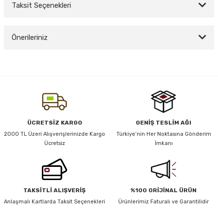
Taksit Seçenekleri
Bu ürüne ilk yorumu siz yapın!
y Thai
Önerileriniz
Yorum Yaz
stıkları
Bu ürünün fiyat bilgisi, resim, ürün açıklamalarında ve diğer konularda
yetersiz gördüğünüz noktaları öneri formunu kullanarak tarafımıza
iletebilirsiniz.
Görüş ve önerileriniz için teşekkür ederiz.
r
Ürün resmi kalitesiz, bozuk veya görüntülenemiyor.
ÜCRETSİZ KARGO
GENİŞ TESLİM AĞI
vüş)
Ürün açıklamasında eksik bilgiler bulunuyor.
2000 TL Üzeri Alışverişlerinizde Kargo
Türkiye’nin Her Noktasına Gönderim
Ücretsiz
İmkanı
Ürün bilgilerinde hatalar bulunuyor.
Ürün fiyatı diğer sitelerden daha pahalı.
Bu ürüne benzer farklı alternatifler olmalı.
TAKSİTLİ ALIŞVERİŞ
%100 ORİJİNAL ÜRÜN
er
Anlaşmalı Kartlarda Taksit Seçenekleri
Ürünlerimiz Faturalı ve Garantilidir