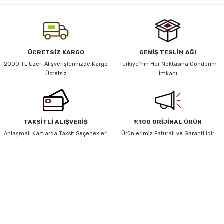
yetersiz gördüğünüz noktaları öneri formunu kullanarak tarafımıza
iletebilirsiniz.
Görüş ve önerileriniz için teşekkür ederiz.
y Thai
Ürün resmi kalitesiz, bozuk veya görüntülenemiyor.
ÜCRETSİZ KARGO
GENİŞ TESLİM AĞI
stıkları
Ürün açıklamasında eksik bilgiler bulunuyor.
2000 TL Üzeri Alışverişlerinizde Kargo
Türkiye’nin Her Noktasına Gönderim
Ücretsiz
İmkanı
Ürün bilgilerinde hatalar bulunuyor.
Ürün fiyatı diğer sitelerden daha pahalı.
Bu ürüne benzer farklı alternatifler olmalı.
r
TAKSİTLİ ALIŞVERİŞ
%100 ORİJİNAL ÜRÜN
vüş)
Anlaşmalı Kartlarda Taksit Seçenekleri
Ürünlerimiz Faturalı ve Garantilidir
HABER BÜLTENİ
Gönder
Yeniliklerden ve Kampanyalardan Haberdar Olmak İçin Haber
Bültenimize Kaydolun
er
KAYDOL