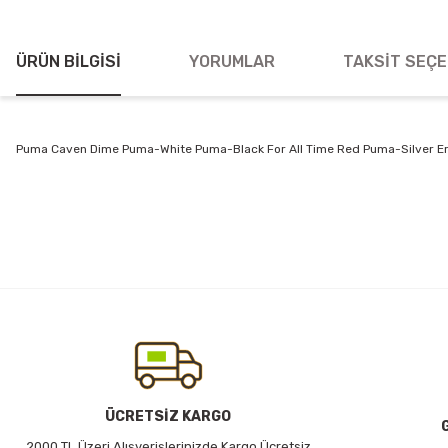
ÜRÜN BILGISI
YORUMLAR
TAKSIT SEÇE
Puma Caven Dime Puma-White Puma-Black For All Time Red Puma-Silver E
Bu ürünün fiyat bilgisi, resim, ürün açıklamalarında ve diğer konularda
Görüş ve önerileriniz için teşekkür ederiz.
Ürün resmi kalitesiz, bozuk veya görüntülenemiyor.
Ürün açıklamasında eksik bilgiler bulunuyor.
Ürün bilgilerinde hatalar bulunuyor.
Ürün fiyatı diğer sitelerden daha pahalı.
Bu ürüne benzer farklı alternatifler olmalı.
ÜCRETSİZ KARGO
2000 TL Üzeri Alışverişlerinizde Kargo Ücretsiz