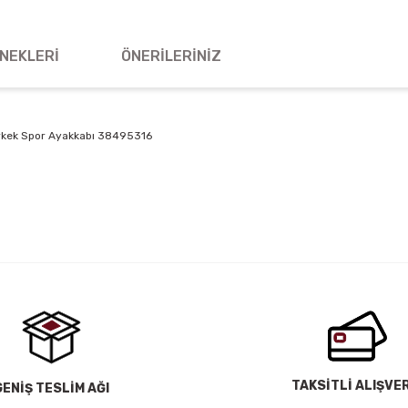
NEKLERI
ÖNERILERINIZ
rkek Spor Ayakkabı 38495316
 yetersiz gördüğünüz noktaları öneri formunu kullanarak tarafımıza iletebil
Bu ürüne ilk yorumu siz yapın!
Yorum Yaz
TAKSİTLİ ALIŞVE
GENİŞ TESLİM AĞI