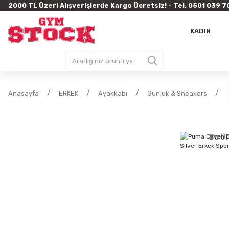
2000 TL Üzeri Alışverişlerde Kargo Ücretsiz! - Tel. 0501 03
KADIN
Anasayfa
ERKEK
Ayakkabı
Günlük & Sneakers
Bu Ür