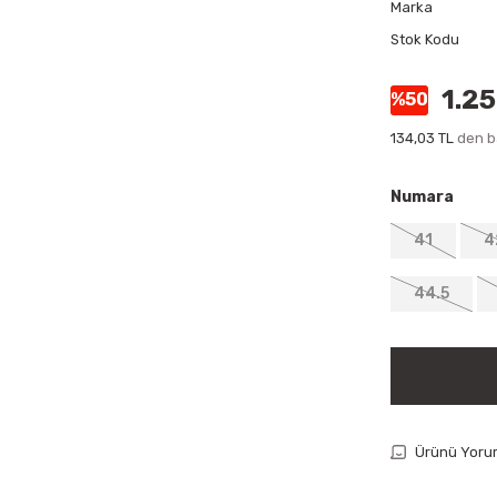
Marka
Stok Kodu
1.2
%50
134,03 TL
den ba
Numara
41
4
44.5
Ürünü Yoru