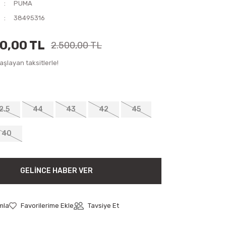
PUMA
38495316
50,00 TL
2.500,00 TL
şlayan taksitlerle!
2.5
44
43
42
45
40
GELINCE HABER VER
mla
Tavsiye Et