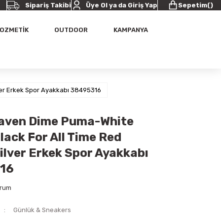
Sipariş Takibi
Üye Ol ya da Giriş Yap
Sepetim
(
)
OZMETİK
OUTDOOR
KAMPANYA
er Erkek Spor Ayakkabı 38495316
aven Dime Puma-White
ack For All Time Red
lver Erkek Spor Ayakkabı
16
orum
Günlük & Sneakers