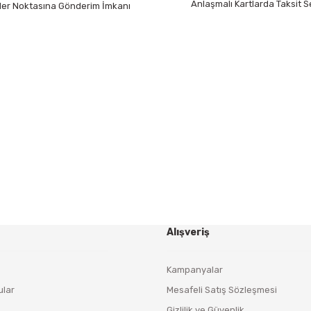
Anlaşmalı Kartlarda Taksit S
 Her Noktasına Gönderim İmkanı
Gönder
HABER BÜLTENİ
Yeniliklerden ve Kampanyalardan Haberdar Olmak İçin
Haber Bültenimize Kaydolun
KAYDOL
Alışveriş
Kampanyalar
ular
Mesafeli Satış Sözleşmesi
Gizlilik ve Güvenlik