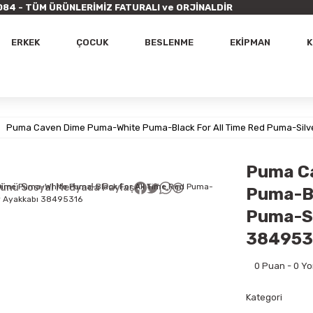
9 7084 - TÜM ÜRÜNLERİMİZ FATURALI ve ORJİNALDİR
ERKEK
ÇOCUK
BESLENME
EKİPMAN
K
Puma Caven Dime Puma-White Puma-Black For All Time Red Puma-Silv
Puma C
ünü Sosyal Medyada Paylaş
Puma-Bl
Puma-Si
384953
0 Puan - 0 Y
Kategori