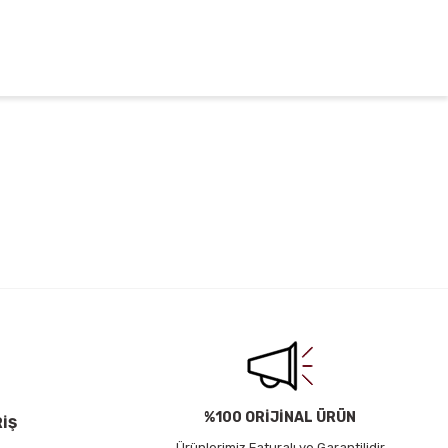
irsiniz.
%100 ORİJİNAL ÜRÜN
RİŞ
Ürünlerimiz Faturalı ve Garantilidir