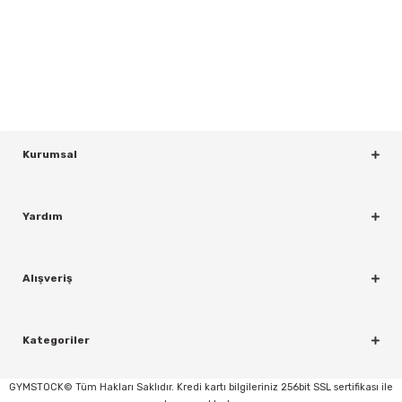
Yeniliklerden ve Kampanyalardan Haberdar Olmak İçin Haber
Bültenimize Kaydolun
KAYDOL
Kurumsal
Yardım
rı
Alışveriş
Kategoriler
GYMSTOCK© Tüm Hakları Saklıdır. Kredi kartı bilgileriniz 256bit SSL sertifikası ile