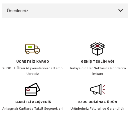
Önerileriniz
Yorum Yaz
y Thai
Bu ürünün fiyat bilgisi, resim, ürün açıklamalarında ve diğer konularda
yetersiz gördüğünüz noktaları öneri formunu kullanarak tarafımıza
stıkları
iletebilirsiniz.
Görüş ve önerileriniz için teşekkür ederiz.
Ürün resmi kalitesiz, bozuk veya görüntülenemiyor.
ÜCRETSİZ KARGO
GENİŞ TESLİM AĞI
r
Ürün açıklamasında eksik bilgiler bulunuyor.
2000 TL Üzeri Alışverişlerinizde Kargo
Türkiye’nin Her Noktasına Gönderim
Ücretsiz
İmkanı
Ürün bilgilerinde hatalar bulunuyor.
vüş)
Ürün fiyatı diğer sitelerden daha pahalı.
Bu ürüne benzer farklı alternatifler olmalı.
TAKSİTLİ ALIŞVERİŞ
%100 ORİJİNAL ÜRÜN
Anlaşmalı Kartlarda Taksit Seçenekleri
Ürünlerimiz Faturalı ve Garantilidir
er
HABER BÜLTENİ
Gönder