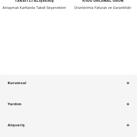
TAKSİTLİ ALIŞVERİŞ
%100 ORİJİNAL ÜRÜN
Anlaşmalı Kartlarda Taksit Seçenekleri
Ürünlerimiz Faturalı ve Garantilidir
HABER BÜLTENİ
Gönder
Yeniliklerden ve Kampanyalardan Haberdar Olmak İçin Haber
Bültenimize Kaydolun
KAYDOL
rı
Kurumsal
Yardım
Alışveriş