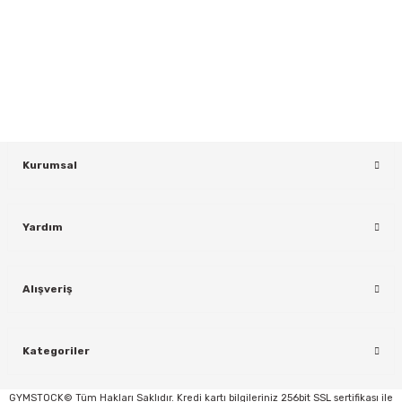
Gönder
Yeniliklerden ve Kampanyalardan Haberdar Olmak İçin Haber
Bültenimize Kaydolun
KAYDOL
Kurumsal
Yardım
rı
Alışveriş
Kategoriler
GYMSTOCK© Tüm Hakları Saklıdır. Kredi kartı bilgileriniz 256bit SSL sertifikası ile