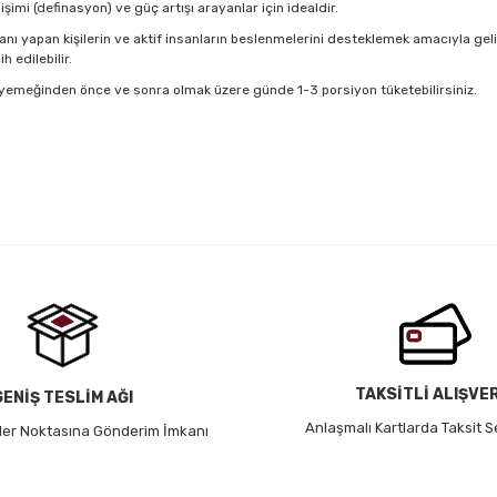
şimi (definasyon) ve güç artışı arayanlar için idealdir.
 yapan kişilerin ve aktif insanların beslenmelerini desteklemek amacıyla geliştir
 edilebilir.
e yemeğinden önce ve sonra olmak üzere günde 1-3 porsiyon tüketebilirsiniz.
 yetersiz gördüğünüz noktaları öneri formunu kullanarak tarafımıza iletebil
Bu ürüne ilk yorumu siz yapın!
Yorum Yaz
TAKSİTLİ ALIŞVE
GENİŞ TESLİM AĞI
Anlaşmalı Kartlarda Taksit S
 Her Noktasına Gönderim İmkanı