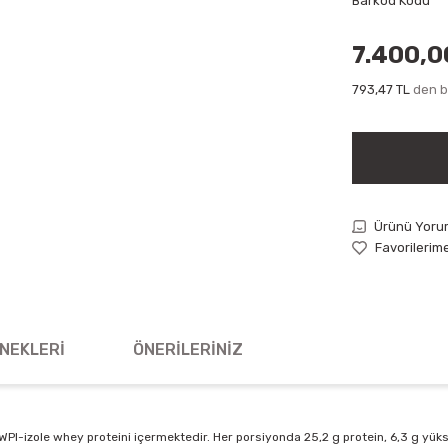
Barkod Kodu
7.400,0
793,47 TL
den ba
Ürünü Yoru
NEKLERI
ÖNERILERINIZ
WPI-izole whey proteini içermektedir. Her porsiyonda 25,2 g protein, 6,3 g y