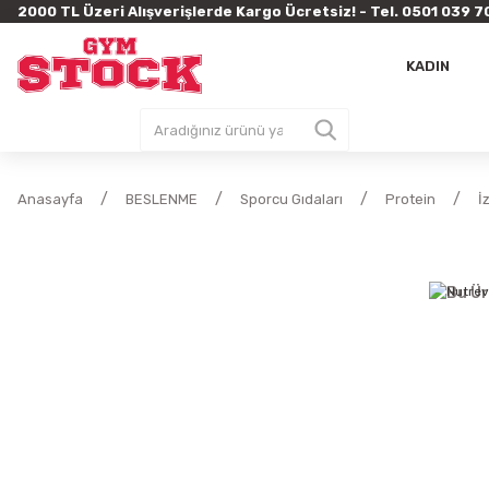
2000 TL Üzeri Alışverişlerde Kargo Ücretsiz! - Tel. 0501 03
KADIN
Anasayfa
BESLENME
Sporcu Gıdaları
Protein
İ
Bu Ür