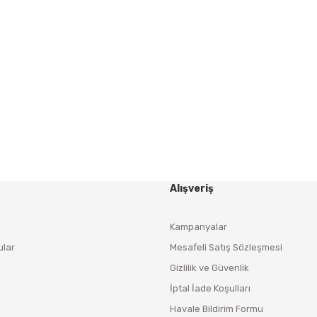
Gönder
HABER BÜLTENİ
Yeniliklerden ve Kampanyalardan Haberdar Olmak İçin
Haber Bültenimize Kaydolun
KAYDOL
Alışveriş
Kampanyalar
ular
Mesafeli Satış Sözleşmesi
Gizlilik ve Güvenlik
İptal İade Koşulları
Havale Bildirim Formu