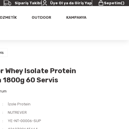
Sipariş Takibi
Üye Ol ya da Giriş Yap
Sepetim
(
)
OZMETİK
OUTDOOR
KAMPANYA
vis
r Whey Isolate Protein
a 1800g 60 Servis
orum
İzole Protein
NUTREVER
YE-NT-00006-SUP