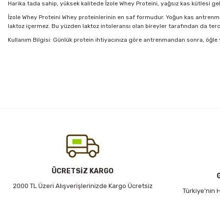
Harika tada sahip, yüksek kalitede İzole Whey Proteini, yağsız kas kütlesi geli
İzole Whey Proteini Whey proteinlerinin en saf formudur. Yoğun kas antrenmanı
laktoz içermez. Bu yüzden laktoz intoleransı olan bireyler tarafından da tercih
Kullanım Bilgisi: Günlük protein ihtiyacınıza göre antrenmandan sonra, öğl
Bu ürünün fiyat bilgisi, resim, ürün açıklamalarında ve diğer konularda
Görüş ve önerileriniz için teşekkür ederiz.
Ürün resmi kalitesiz, bozuk veya görüntülenemiyor.
Ürün açıklamasında eksik bilgiler bulunuyor.
Ürün bilgilerinde hatalar bulunuyor.
Ürün fiyatı diğer sitelerden daha pahalı.
Bu ürüne benzer farklı alternatifler olmalı.
ÜCRETSİZ KARGO
2000 TL Üzeri Alışverişlerinizde Kargo Ücretsiz
Türkiye’nin