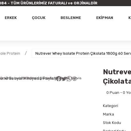
9 7084 - TÜM ÜRÜNLERİMİZ FATURALI ve ORJİNALDİR
ERKEK
ÇOCUK
BESLENME
EKİPMAN
K
zole Protein
Nutrever Whey Isolate Protein Çikolata 1800g 60 Ser
Nutreve
ünü Sosyal Medyada Paylaş
Çikolat
0 Puan - 0 Y
Kategori
Marka
Stok Kodu