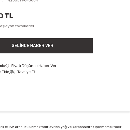
4260399645664
0 TL
şlayan taksitlerle!
GELINCE HABER VER
mla
Fiyatı Düşünce Haber Ver
Tavsiye Et
üksek BCAA oranı bulunmaktadır ayrıca yağ ve karbonhidrat içermemektedir.