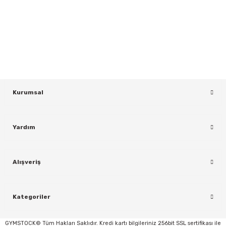
Gönder
Yeniliklerden ve Kampanyalardan Haberdar Olmak İçin Haber
Bültenimize Kaydolun
KAYDOL
Kurumsal
Yardım
rı
Alışveriş
Kategoriler
GYMSTOCK© Tüm Hakları Saklıdır. Kredi kartı bilgileriniz 256bit SSL sertifikası ile