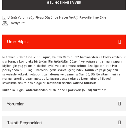
GELINCE HABER VER
ar
Tişört
Valiz
Tişört
Makarna
Pet Vitaminleri
Taktik Tahtası
Boks Torbaları
Yağ ve Temizleyici Ürünler
Direnç Lastiği & Bandı
Tekmelik
Muay Thai Kıyafetleri
Top Taşıma Çantaları
Yüzücü Gözlükleri
Ürünü Yorumla
Fiyatı Düşünce Haber Ver
teleri
Yağmurluk & Rüzgarlık
Müsli, Yulaf & Gevrekler
Vitamin & Mineral
Top Taşıma Çantaları
Boks Torbası & Aksesuar
Dizlik & Dirseklikler
Point Fight Eldiven
Yüzücü Setleri
Tavsiye Et
ler
Öğütülmüş Gıdalar
Kask ve Koruyucu Ekipman
Eldivenler
Ürün Bilgisi
Pekmez, Macun & Şuruplar
Kemer & Korseler
Nutrever L-Carnitine 3000 Liquid, kaliteli Carnipure™ hammaddesi ile kolay emilebilir
sıvı formda kompleks bir L-Karnitin ürünüdür. Düzenli ve yoğun antrenman yapan
Aletleri
Pilates Çemberi
kişiler için yağ yakımını destekleyici ve performans artırıcı özelliğe sahiptir. Her
porsiyonda 3000 mg L-karnitin içerir. Ayrıca içeriğindeki taurin ve yeşil çay özü
sayesinde yüksek metabolik geri dönüş ve uyarım sağlar. B3, B5, B6 vitaminleri ile
Pilates Topları
normal enerji oluşum metabolizmasına destek olur ve krom minerali ilavesi
sayesinde makro besin öğeleri metabolizmasına katkıda bulunur.
Kullanım Bilgisi: Antrenmandan 30 dk önce 1 porsiyon (60 ml) tüketiniz.
aha
Sauna Atlet & Tişört
Yorumlar
ı
Şınav & Mekik Aletleri
Step Tahtası
Taksit Seçenekleri