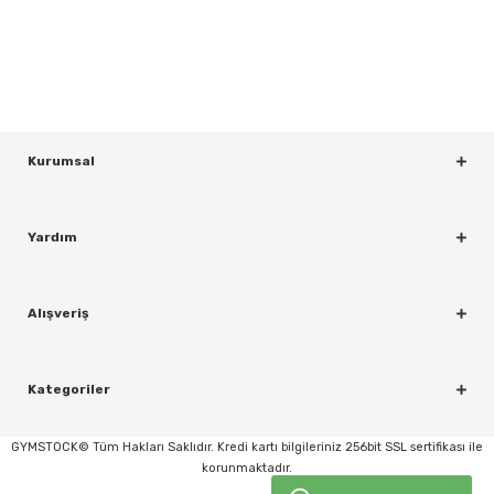
Bültenimize Kaydolun
KAYDOL
Kurumsal
Yardım
rı
Alışveriş
Kategoriler
GYMSTOCK© Tüm Hakları Saklıdır. Kredi kartı bilgileriniz 256bit SSL sertifikası ile
korunmaktadır.