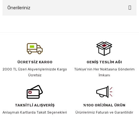
Önerileriniz
Yorum Yaz
y Thai
Bu ürünün fiyat bilgisi, resim, ürün açıklamalarında ve diğer konularda
yetersiz gördüğünüz noktaları öneri formunu kullanarak tarafımıza
stıkları
iletebilirsiniz.
Görüş ve önerileriniz için teşekkür ederiz.
Ürün resmi kalitesiz, bozuk veya görüntülenemiyor.
ÜCRETSİZ KARGO
GENİŞ TESLİM AĞI
r
Ürün açıklamasında eksik bilgiler bulunuyor.
2000 TL Üzeri Alışverişlerinizde Kargo
Türkiye’nin Her Noktasına Gönderim
Ücretsiz
İmkanı
Ürün bilgilerinde hatalar bulunuyor.
vüş)
Ürün fiyatı diğer sitelerden daha pahalı.
Bu ürüne benzer farklı alternatifler olmalı.
TAKSİTLİ ALIŞVERİŞ
%100 ORİJİNAL ÜRÜN
Anlaşmalı Kartlarda Taksit Seçenekleri
Ürünlerimiz Faturalı ve Garantilidir
er
HABER BÜLTENİ
Gönder