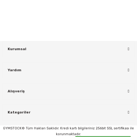
Yeniliklerden ve Kampanyalardan Haberdar Olmak İçin Haber
Bültenimize Kaydolun
KAYDOL
Kurumsal
Yardım
rı
Alışveriş
Kategoriler
GYMSTOCK© Tüm Hakları Saklıdır. Kredi kartı bilgileriniz 256bit SSL sertifikası ile
korunmaktadır.