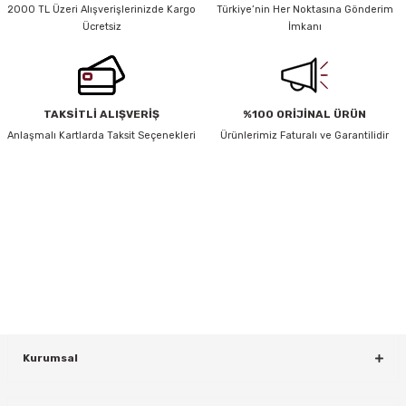
Ürün açıklamasında eksik bilgiler bulunuyor.
2000 TL Üzeri Alışverişlerinizde Kargo
Türkiye’nin Her Noktasına Gönderim
Ücretsiz
İmkanı
Ürün bilgilerinde hatalar bulunuyor.
Ürün fiyatı diğer sitelerden daha pahalı.
Bu ürüne benzer farklı alternatifler olmalı.
TAKSİTLİ ALIŞVERİŞ
%100 ORİJİNAL ÜRÜN
Anlaşmalı Kartlarda Taksit Seçenekleri
Ürünlerimiz Faturalı ve Garantilidir
HABER BÜLTENİ
Gönder
Yeniliklerden ve Kampanyalardan Haberdar Olmak İçin Haber
rı
Bültenimize Kaydolun
KAYDOL
Kurumsal