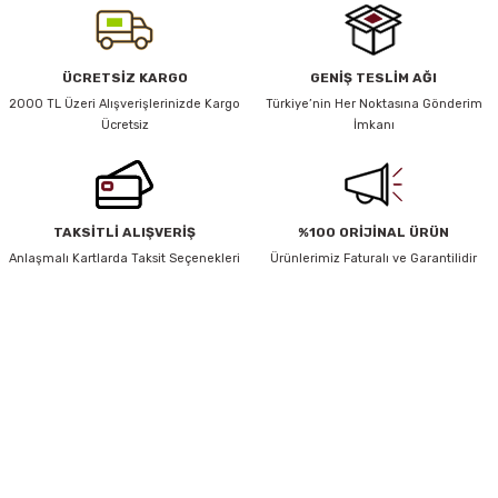
Görüş ve önerileriniz için teşekkür ederiz.
Ürün resmi kalitesiz, bozuk veya görüntülenemiyor.
y Thai
ÜCRETSİZ KARGO
GENİŞ TESLİM AĞI
Ürün açıklamasında eksik bilgiler bulunuyor.
2000 TL Üzeri Alışverişlerinizde Kargo
Türkiye’nin Her Noktasına Gönderim
Ücretsiz
İmkanı
stıkları
Ürün bilgilerinde hatalar bulunuyor.
Ürün fiyatı diğer sitelerden daha pahalı.
Bu ürüne benzer farklı alternatifler olmalı.
TAKSİTLİ ALIŞVERİŞ
%100 ORİJİNAL ÜRÜN
r
Anlaşmalı Kartlarda Taksit Seçenekleri
Ürünlerimiz Faturalı ve Garantilidir
vüş)
HABER BÜLTENİ
Gönder
Yeniliklerden ve Kampanyalardan Haberdar Olmak İçin Haber
Bültenimize Kaydolun
KAYDOL
er