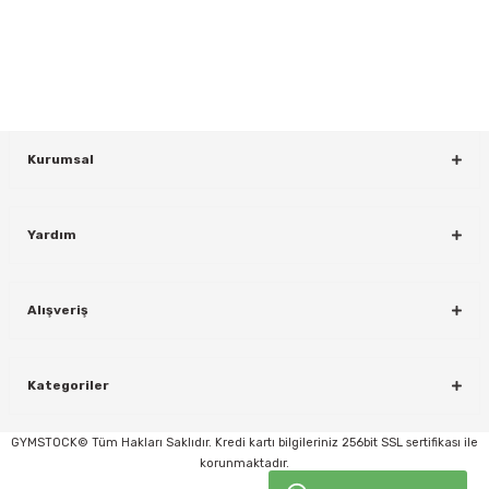
Bültenimize Kaydolun
KAYDOL
Kurumsal
Yardım
rı
Alışveriş
Kategoriler
GYMSTOCK© Tüm Hakları Saklıdır. Kredi kartı bilgileriniz 256bit SSL sertifikası ile
korunmaktadır.