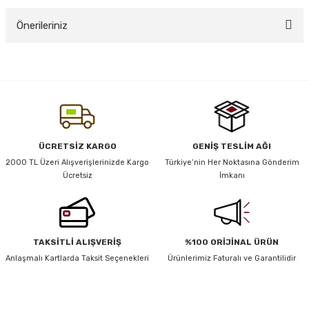
Önerileriniz
Yorum Yaz
y Thai
Bu ürünün fiyat bilgisi, resim, ürün açıklamalarında ve diğer konularda
yetersiz gördüğünüz noktaları öneri formunu kullanarak tarafımıza
stıkları
iletebilirsiniz.
Görüş ve önerileriniz için teşekkür ederiz.
Ürün resmi kalitesiz, bozuk veya görüntülenemiyor.
ÜCRETSİZ KARGO
GENİŞ TESLİM AĞI
r
Ürün açıklamasında eksik bilgiler bulunuyor.
2000 TL Üzeri Alışverişlerinizde Kargo
Türkiye’nin Her Noktasına Gönderim
Ücretsiz
İmkanı
Ürün bilgilerinde hatalar bulunuyor.
vüş)
Ürün fiyatı diğer sitelerden daha pahalı.
Bu ürüne benzer farklı alternatifler olmalı.
TAKSİTLİ ALIŞVERİŞ
%100 ORİJİNAL ÜRÜN
Anlaşmalı Kartlarda Taksit Seçenekleri
Ürünlerimiz Faturalı ve Garantilidir
er
HABER BÜLTENİ
Gönder