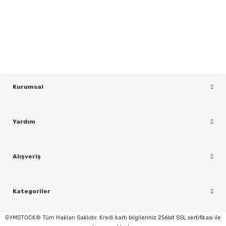
Yeniliklerden ve Kampanyalardan Haberdar Olmak İçin Haber
Bültenimize Kaydolun
KAYDOL
Kurumsal
Yardım
rı
Alışveriş
Kategoriler
GYMSTOCK© Tüm Hakları Saklıdır. Kredi kartı bilgileriniz 256bit SSL sertifikası ile