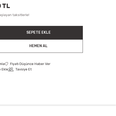
0 TL
şlayan taksitlerle!
SEPETE EKLE
HEMEN AL
mla
Fiyatı Düşünce Haber Ver
Tavsiye Et