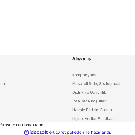
Yeniliklerden ve Kampanyalardan Haberdar Olmak İçin
Haber Bültenimize Kaydolun
KAYDOL
Alışveriş
Kampanyalar
ular
Mesafeli Satış Sözleşmesi
Gizlilik ve Güvenlik
İptal İade Koşulları
Havale Bildirim Formu
Kişisel Veriler Politikası
fikası ile korunmaktadır.
ile
ideasoft
e-