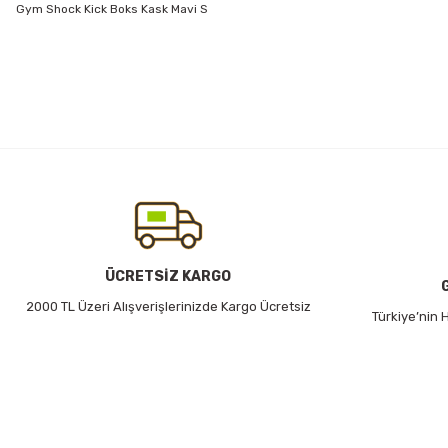
Gym Shock Kick Boks Kask Mavi S
Bu ürünün fiyat bilgisi, resim, ürün açıklamalarında ve diğer konularda
Görüş ve önerileriniz için teşekkür ederiz.
Ürün resmi kalitesiz, bozuk veya görüntülenemiyor.
Ürün açıklamasında eksik bilgiler bulunuyor.
Ürün bilgilerinde hatalar bulunuyor.
Ürün fiyatı diğer sitelerden daha pahalı.
Bu ürüne benzer farklı alternatifler olmalı.
ÜCRETSİZ KARGO
2000 TL Üzeri Alışverişlerinizde Kargo Ücretsiz
Türkiye’nin