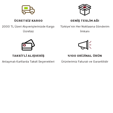
iletebilirsiniz.
Görüş ve önerileriniz için teşekkür ederiz.
y Thai
Ürün resmi kalitesiz, bozuk veya görüntülenemiyor.
ÜCRETSİZ KARGO
GENİŞ TESLİM AĞI
Ürün açıklamasında eksik bilgiler bulunuyor.
2000 TL Üzeri Alışverişlerinizde Kargo
Türkiye’nin Her Noktasına Gönderim
stıkları
Ücretsiz
İmkanı
Ürün bilgilerinde hatalar bulunuyor.
Ürün fiyatı diğer sitelerden daha pahalı.
Bu ürüne benzer farklı alternatifler olmalı.
r
TAKSİTLİ ALIŞVERİŞ
%100 ORİJİNAL ÜRÜN
Anlaşmalı Kartlarda Taksit Seçenekleri
Ürünlerimiz Faturalı ve Garantilidir
vüş)
HABER BÜLTENİ
Gönder
Yeniliklerden ve Kampanyalardan Haberdar Olmak İçin Haber
Bültenimize Kaydolun
KAYDOL
er