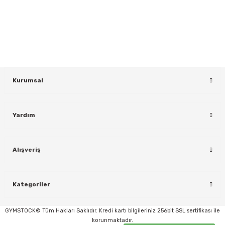
Yeniliklerden ve Kampanyalardan Haberdar Olmak İçin Haber
Bültenimize Kaydolun
KAYDOL
Kurumsal
Yardım
rı
Alışveriş
Kategoriler
GYMSTOCK© Tüm Hakları Saklıdır. Kredi kartı bilgileriniz 256bit SSL sertifikası ile
korunmaktadır.