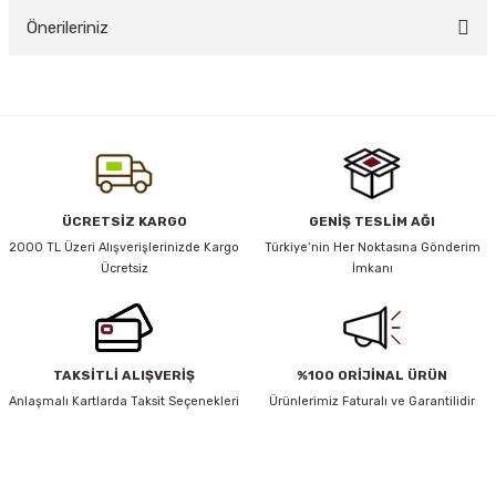
Önerileriniz
Yorum Yaz
y Thai
Bu ürünün fiyat bilgisi, resim, ürün açıklamalarında ve diğer konularda
yetersiz gördüğünüz noktaları öneri formunu kullanarak tarafımıza
stıkları
iletebilirsiniz.
Görüş ve önerileriniz için teşekkür ederiz.
Ürün resmi kalitesiz, bozuk veya görüntülenemiyor.
ÜCRETSİZ KARGO
GENİŞ TESLİM AĞI
r
Ürün açıklamasında eksik bilgiler bulunuyor.
2000 TL Üzeri Alışverişlerinizde Kargo
Türkiye’nin Her Noktasına Gönderim
Ücretsiz
İmkanı
Ürün bilgilerinde hatalar bulunuyor.
vüş)
Ürün fiyatı diğer sitelerden daha pahalı.
Bu ürüne benzer farklı alternatifler olmalı.
TAKSİTLİ ALIŞVERİŞ
%100 ORİJİNAL ÜRÜN
Anlaşmalı Kartlarda Taksit Seçenekleri
Ürünlerimiz Faturalı ve Garantilidir
er
HABER BÜLTENİ
Gönder