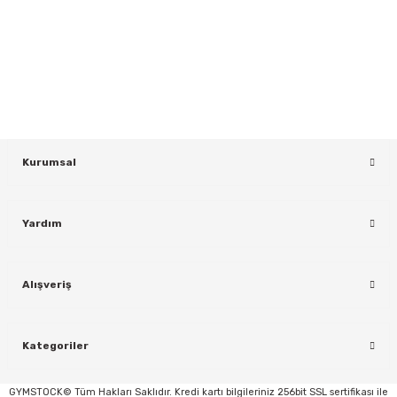
Gönder
Yeniliklerden ve Kampanyalardan Haberdar Olmak İçin Haber
Bültenimize Kaydolun
KAYDOL
Kurumsal
Yardım
rı
Alışveriş
Kategoriler
GYMSTOCK© Tüm Hakları Saklıdır. Kredi kartı bilgileriniz 256bit SSL sertifikası ile