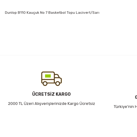
Dunlop B110 Kauçuk No 7 Basketbol Topu Lacivert/Sarı
Bu ürünün fiyat bilgisi, resim, ürün açıklamalarında ve diğer konularda
Görüş ve önerileriniz için teşekkür ederiz.
Ürün resmi kalitesiz, bozuk veya görüntülenemiyor.
Ürün açıklamasında eksik bilgiler bulunuyor.
Ürün bilgilerinde hatalar bulunuyor.
Ürün fiyatı diğer sitelerden daha pahalı.
Bu ürüne benzer farklı alternatifler olmalı.
ÜCRETSİZ KARGO
2000 TL Üzeri Alışverişlerinizde Kargo Ücretsiz
Türkiye’nin