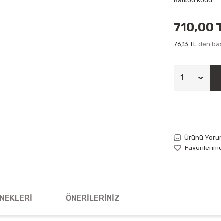
Barkod Kodu
710,00 
76,13 TL
den baş
Ürünü Yoru
NEKLERI
ÖNERILERINIZ