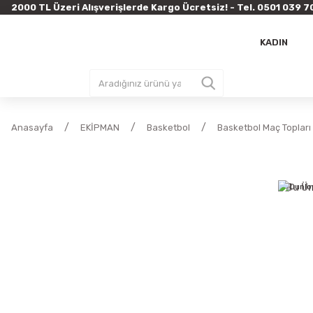
2000 TL Üzeri Alışverişlerde Kargo Ücretsiz! - Tel. 0501 03
KADIN
Anasayfa
EKİPMAN
Basketbol
Basketbol Maç Topları
Bu Ür