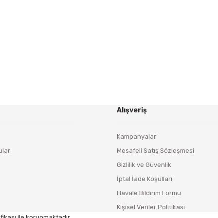
Yeniliklerden ve Kampanyalardan Haberdar Olmak İçin
Haber Bültenimize Kaydolun
KAYDOL
Alışveriş
Kampanyalar
ular
Mesafeli Satış Sözleşmesi
Gizlilik ve Güvenlik
İptal İade Koşulları
Havale Bildirim Formu
Kişisel Veriler Politikası
fikası ile korunmaktadır.