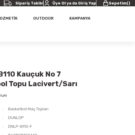
Sipariş Takibi
Üye Ol ya da Giriş Yap
Sepetim
(
)
OZMETİK
OUTDOOR
KAMPANYA
B110 Kauçuk No 7
ol Topu Lacivert/Sarı
orum
Basketbol Maç Topları
DUNLOP
DNLP-B110-F