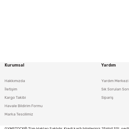
Kurumsal
Yardım
Hakkımızda
Yardım Merkezi
İletişim
Sık Sorulan Sor
Kargo Takibi
Sipariş
Havale Bildirim Formu
Marka Tescilimiz
GYMSTOCK© Tüm Hakları Saklıdır. Kredi kartı bilgileriniz 256bit SSL serti