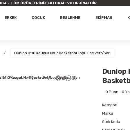
9 7084 - TÜM ÜRÜNLERİMİZ FATURALI ve ORJİNALDİR
ERKEK
ÇOCUK
BESLENME
EKİPMAN
K
Dunlop B110 Kauçuk No 7 Basketbol Topu Lacivert/Sarı
Dunlop 
ünü Sosyal Medyada Paylaş
Basketb
0 Puan - 0 Y
Kategori
Marka
Stok Kodu