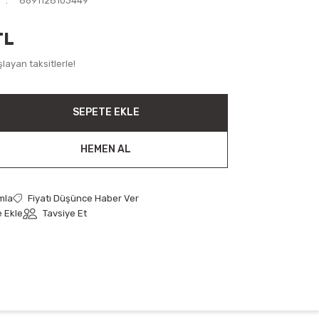
8691128103449
TL
layan taksitlerle!
SEPETE EKLE
HEMEN AL
mla
Fiyatı Düşünce Haber Ver
Tavsiye Et