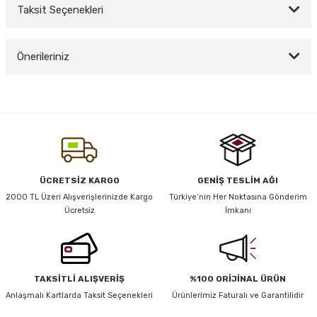
Taksit Seçenekleri
Bu ürüne ilk yorumu siz yapın!
y Thai
Önerileriniz
Yorum Yaz
stıkları
Bu ürünün fiyat bilgisi, resim, ürün açıklamalarında ve diğer konularda
yetersiz gördüğünüz noktaları öneri formunu kullanarak tarafımıza
iletebilirsiniz.
Görüş ve önerileriniz için teşekkür ederiz.
r
Ürün resmi kalitesiz, bozuk veya görüntülenemiyor.
ÜCRETSİZ KARGO
GENİŞ TESLİM AĞI
vüş)
Ürün açıklamasında eksik bilgiler bulunuyor.
2000 TL Üzeri Alışverişlerinizde Kargo
Türkiye’nin Her Noktasına Gönderim
Ücretsiz
İmkanı
Ürün bilgilerinde hatalar bulunuyor.
Ürün fiyatı diğer sitelerden daha pahalı.
Bu ürüne benzer farklı alternatifler olmalı.
TAKSİTLİ ALIŞVERİŞ
%100 ORİJİNAL ÜRÜN
er
Anlaşmalı Kartlarda Taksit Seçenekleri
Ürünlerimiz Faturalı ve Garantilidir