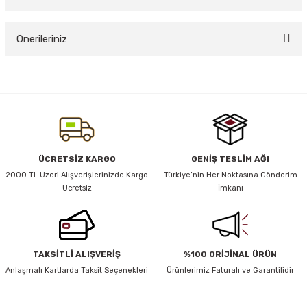
Bu ürüne ilk yorumu siz yapın!
Önerileriniz
Yorum Yaz
Bu ürünün fiyat bilgisi, resim, ürün açıklamalarında ve diğer konularda
yetersiz gördüğünüz noktaları öneri formunu kullanarak tarafımıza
iletebilirsiniz.
Görüş ve önerileriniz için teşekkür ederiz.
Ürün resmi kalitesiz, bozuk veya görüntülenemiyor.
ÜCRETSİZ KARGO
GENİŞ TESLİM AĞI
Ürün açıklamasında eksik bilgiler bulunuyor.
rı
2000 TL Üzeri Alışverişlerinizde Kargo
Türkiye’nin Her Noktasına Gönderim
Ücretsiz
İmkanı
Ürün bilgilerinde hatalar bulunuyor.
Ürün fiyatı diğer sitelerden daha pahalı.
Bu ürüne benzer farklı alternatifler olmalı.
TAKSİTLİ ALIŞVERİŞ
%100 ORİJİNAL ÜRÜN
Anlaşmalı Kartlarda Taksit Seçenekleri
Ürünlerimiz Faturalı ve Garantilidir