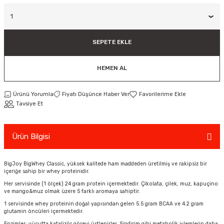
ar
Tişört
Valiz
Tişört
Makarna
Pet Vitaminleri
Taktik Tahtası
Boks Torbaları
Yağ ve Temizleyici Ürünler
Direnç Lastiği & Bandı
Tekmelik
Muay Thai Kıyafetleri
Top Taşıma Çantaları
Yüzücü Gözlükleri
teleri
Yağmurluk & Rüzgarlık
Müsli, Yulaf & Gevrekler
Vitamin & Mineral
Top Taşıma Çantaları
Boks Torbası & Aksesuar
Dizlik & Dirseklikler
Point Fight Eldiven
Yüzücü Setleri
SEPETE EKLE
ler
Öğütülmüş Gıdalar
Kask ve Koruyucu Ekipman
Eldivenler
HEMEN AL
Pekmez, Macun & Şuruplar
Kemer & Korseler
Ürünü Yorumla
Fiyatı Düşünce Haber Ver
Tavsiye Et
Aletleri
Pilates Çemberi
Pilates Topları
Ürün Bilgisi
aha
Sauna Atlet & Tişört
BigJoy BigWhey Classic, yüksek kalitede ham maddeden üretilmiş ve rakipsiz bir
içeriğe sahip bir whey proteinidir.
ı
Şınav & Mekik Aletleri
Her servisinde (1 ölçek) 24 gram protein içermektedir. Çikolata, çilek, muz, kapuçino
ve mango&muz olmak üzere 5 farklı aromaya sahiptir.
1 servisinde whey proteinin doğal yapısından gelen 5.5 gram BCAA ve 4.2 gram
Step Tahtası
glutamin öncüleri içermektedir.
Enzimler; vücutta katalizör görevi üstlenirler. Sindirim gibi metabolik işlemlerin daha