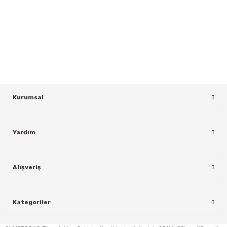
HABER BÜLTENİ
Gönder
Yeniliklerden ve Kampanyalardan Haberdar Olmak İçin Haber
Bültenimize Kaydolun
KAYDOL
Kurumsal
Yardım
Alışveriş
Kategoriler