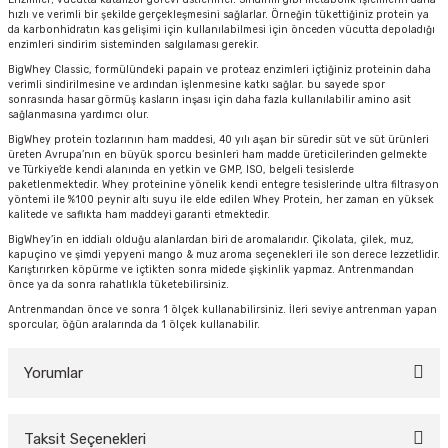
hızlı ve verimli bir şekilde gerçekleşmesini sağlarlar. Örneğin tükettiğiniz protein ya
da karbonhidratın kas gelişimi için kullanılabilmesi için önceden vücutta depoladığı
enzimleri sindirim sisteminden salgılaması gerekir.
y Thai
BigWhey Classic, formülündeki papain ve proteaz enzimleri içtiğiniz proteinin daha
verimli sindirilmesine ve ardından işlenmesine katkı sağlar. bu sayede spor
sonrasında hasar görmüş kasların inşası için daha fazla kullanılabilir amino asit
stıkları
sağlanmasına yardımcı olur.
BigWhey protein tozlarının ham maddesi, 40 yılı aşan bir süredir süt ve süt ürünleri
üreten Avrupa’nın en büyük sporcu besinleri ham madde üreticilerinden gelmekte
ve Türkiye’de kendi alanında en yetkin ve GMP, ISO, belgeli tesislerde
paketlenmektedir. Whey proteinine yönelik kendi entegre tesislerinde ultra filtrasyon
yöntemi ile %100 peynir altı suyu ile elde edilen Whey Protein, her zaman en yüksek
r
kalitede ve saflıkta ham maddeyi garanti etmektedir.
BigWhey’in en iddialı olduğu alanlardan biri de aromalarıdır. Çikolata, çilek, muz,
kapuçino ve şimdi yepyeni mango & muz aroma seçenekleri ile son derece lezzetlidir.
vüş)
Karıştırırken köpürme ve içtikten sonra midede şişkinlik yapmaz. Antrenmandan
önce ya da sonra rahatlıkla tüketebilirsiniz.
Antrenmandan önce ve sonra 1 ölçek kullanabilirsiniz. İleri seviye antrenman yapan
sporcular, öğün aralarında da 1 ölçek kullanabilir.
Yorumlar
er
Taksit Seçenekleri