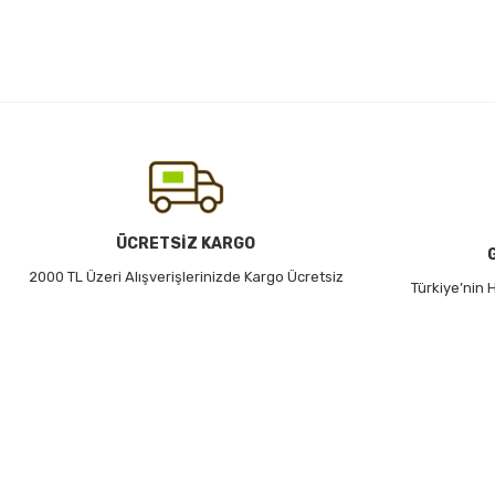
Bu ürünün fiyat bilgisi, resim, ürün açıklamalarında ve diğer konularda
Görüş ve önerileriniz için teşekkür ederiz.
Ürün resmi kalitesiz, bozuk veya görüntülenemiyor.
Ürün açıklamasında eksik bilgiler bulunuyor.
Ürün bilgilerinde hatalar bulunuyor.
Ürün fiyatı diğer sitelerden daha pahalı.
Bu ürüne benzer farklı alternatifler olmalı.
ÜCRETSİZ KARGO
2000 TL Üzeri Alışverişlerinizde Kargo Ücretsiz
Türkiye’nin