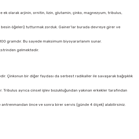
k olarak arjinin, ornitin, lizin, glutamin, çinko, magnezyum, tribulus,
na besin öğeleri) tutturmak zorduk. Gainer’lar burada devreye girer ve
si 100 gramdır. Bu sayede maksimum biyoyararlanım sunar.
kstrinden gelmektedir.
. Çinkonun bir diğer faydası da serbest radikaller ile savaşarak bağışıklık
r. Tribulus ayrıca cinsel işlev bozukluğundan yakınan erkekler tarafından
e antrenmandan önce ve sonra birer servis (günde 4 ölçek) alabilirsiniz.