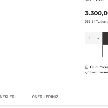
Barkod Kodu
3.300,0
353,84 TL
den b
Ürünü Yoru
NEKLERI
ÖNERILERINIZ