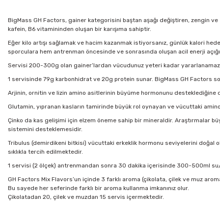
BigMass GH Factors, gainer kategorisini baştan aşağı değiştiren, zengin ve e
kafein, B6 vitamininden oluşan bir karışıma sahiptir.
Eğer kilo artışı sağlamak ve hacim kazanmak istiyorsanız, günlük kalori hedef
sporculara hem antrenman öncesinde ve sonrasında oluşan acil enerji açığ
Servisi 200-300g olan gainer’lardan vücudunuz yeteri kadar yararlanamaz. 
1 servisinde 79g karbonhidrat ve 20g protein sunar. BigMass GH Factors so
Arjinin, ornitin ve lizin amino asitlerinin büyüme hormonunu desteklediğine
Glutamin, yıpranan kasların tamirinde büyük rol oynayan ve vücuttaki amin
Çinko da kas gelişimi için elzem öneme sahip bir mineraldir. Araştırmalar 
sistemini desteklemesidir.
Tribulus (demirdikeni bitkisi) vücuttaki erkeklik hormonu seviyelerini doğal
sıklıkla tercih edilmektedir.
1 servisi (2 ölçek) antrenmandan sonra 30 dakika içerisinde 300-500ml su/sü
GH Factors Mix Flavors’un içinde 3 farklı aroma (çikolata, çilek ve muz aroma
Bu sayede her seferinde farklı bir aroma kullanma imkanınız olur.
Çikolatadan 20, çilek ve muzdan 15 servis içermektedir.