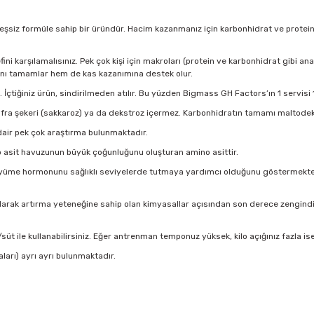
şsiz formüle sahip bir üründür. Hacim kazanmanız için karbonhidrat ve proteine e
ini karşılamalısınız. Pek çok kişi için makroları (protein ve karbonhidrat gibi a
ını tamamlar hem de kas kazanımına destek olur.
İçtiğiniz ürün, sindirilmeden atılır. Bu yüzden Bigmass GH Factors’ın 1 servi
fra şekeri (sakkaroz) ya da dekstroz içermez. Karbonhidratın tamamı maltode
 dair pek çok araştırma bulunmaktadır.
o asit havuzunun büyük çoğunluğunu oluşturan amino asittir.
büyüme hormonunu sağlıklı seviyelerde tutmaya yardımcı olduğunu göstermektedir
 olarak artırma yeteneğine sahip olan kimyasallar açısından son derece zengindi
t ile kullanabilirsiniz. Eğer antrenman temponuz yüksek, kilo açığınız fazla is
ları) ayrı ayrı bulunmaktadır.