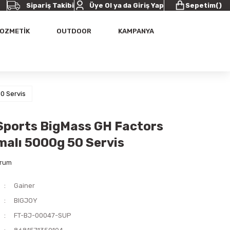
Sipariş Takibi
Üye Ol ya da Giriş Yap
Sepetim
(
)
OZMETİK
OUTDOOR
KAMPANYA
0 Servis
Sports BigMass GH Factors
malı 5000g 50 Servis
orum
Gainer
BIGJOY
FT-BJ-00047-SUP