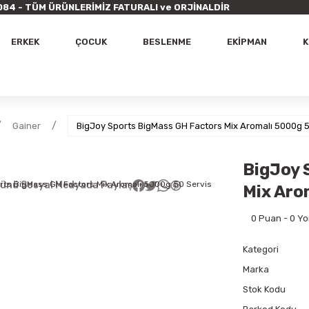
9 7084 - TÜM ÜRÜNLERİMİZ FATURALI ve ORJİNALDİR
ERKEK
ÇOCUK
BESLENME
EKİPMAN
K
Gainer
BigJoy Sports BigMass GH Factors Mix Aromalı 5000g 5
BigJoy 
ünü Sosyal Medyada Paylaş
Mix Aro
0 Puan - 0 Y
Kategori
Marka
Stok Kodu