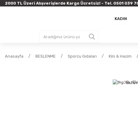
2000 TL Üzeri Alışverişlerde Kargo Ücretsiz! - Tel. 0501 03
KADIN
Anasayfa
BESLENME
Sporcu Gıdaları
Kilo & Hacim
Bu Ür