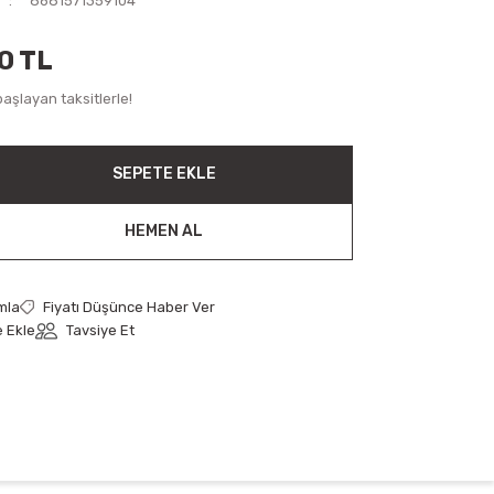
8681571359104
0 TL
aşlayan taksitlerle!
SEPETE EKLE
HEMEN AL
mla
Fiyatı Düşünce Haber Ver
Tavsiye Et