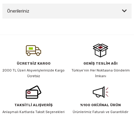
Önerileriniz
Yorum Yaz
y Thai
Bu ürünün fiyat bilgisi, resim, ürün açıklamalarında ve diğer konularda
yetersiz gördüğünüz noktaları öneri formunu kullanarak tarafımıza
stıkları
iletebilirsiniz.
Görüş ve önerileriniz için teşekkür ederiz.
Ürün resmi kalitesiz, bozuk veya görüntülenemiyor.
ÜCRETSİZ KARGO
GENİŞ TESLİM AĞI
r
Ürün açıklamasında eksik bilgiler bulunuyor.
2000 TL Üzeri Alışverişlerinizde Kargo
Türkiye’nin Her Noktasına Gönderim
Ücretsiz
İmkanı
Ürün bilgilerinde hatalar bulunuyor.
vüş)
Ürün fiyatı diğer sitelerden daha pahalı.
Bu ürüne benzer farklı alternatifler olmalı.
TAKSİTLİ ALIŞVERİŞ
%100 ORİJİNAL ÜRÜN
Anlaşmalı Kartlarda Taksit Seçenekleri
Ürünlerimiz Faturalı ve Garantilidir
er
HABER BÜLTENİ
Gönder