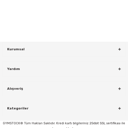
Yeniliklerden ve Kampanyalardan Haberdar Olmak İçin Haber
Bültenimize Kaydolun
KAYDOL
Kurumsal
Yardım
rı
Alışveriş
Kategoriler
GYMSTOCK© Tüm Hakları Saklıdır. Kredi kartı bilgileriniz 256bit SSL sertifikası ile