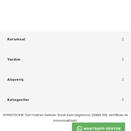
KAYDOL
Kurumsal
Yardım
rı
Alışveriş
Kategoriler
GYMSTOCK© Tüm Hakları Saklıdır. Kredi kartı bilgileriniz 256bit SSL sertifikası ile
korunmaktadır.
WHATSAPP DESTEK