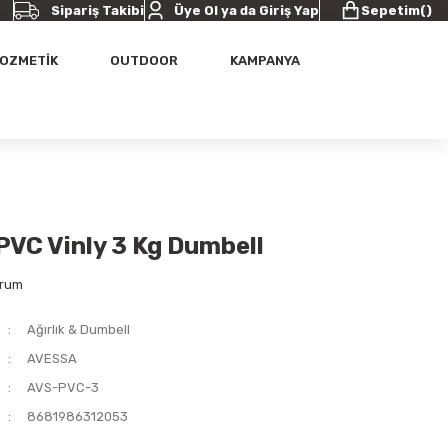
Sipariş Takibi
Üye Ol ya da Giriş Yap
Sepetim
(
)
OZMETİK
OUTDOOR
KAMPANYA
PVC Vinly 3 Kg Dumbell
orum
Ağırlık & Dumbell
AVESSA
AVS-PVC-3
8681986312053