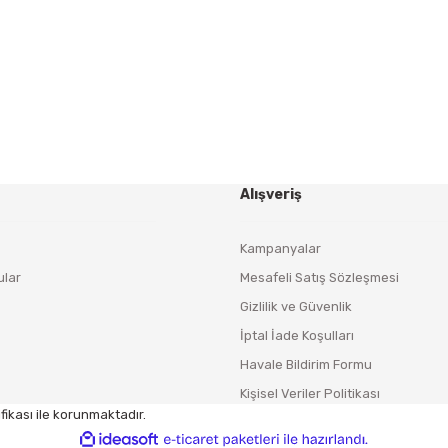
Yeniliklerden ve Kampanyalardan Haberdar Olmak İçin
Haber Bültenimize Kaydolun
KAYDOL
Alışveriş
Kampanyalar
ular
Mesafeli Satış Sözleşmesi
Gizlilik ve Güvenlik
İptal İade Koşulları
Havale Bildirim Formu
Kişisel Veriler Politikası
fikası ile korunmaktadır.
ile
ideasoft
e-