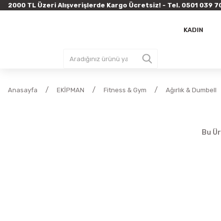
2000 TL Üzeri Alışverişlerde Kargo Ücretsiz! - Tel. 0501 03
KADIN
Anasayfa
EKİPMAN
Fitness & Gym
Ağırlık & Dumbell
Bu Ür