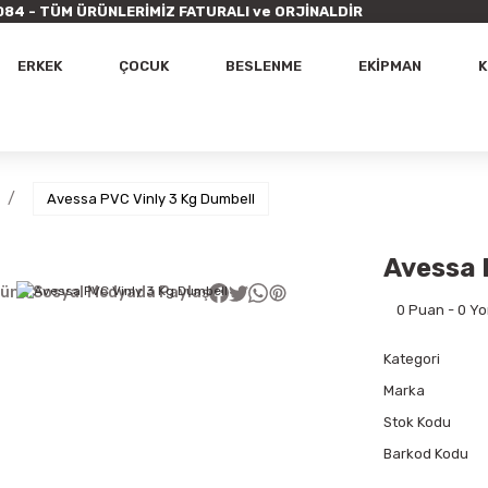
9 7084 - TÜM ÜRÜNLERİMİZ FATURALI ve ORJİNALDİR
ERKEK
ÇOCUK
BESLENME
EKİPMAN
K
Avessa PVC Vinly 3 Kg Dumbell
Avessa 
ünü Sosyal Medyada Paylaş
0 Puan - 0 Y
Kategori
Marka
Stok Kodu
Barkod Kodu