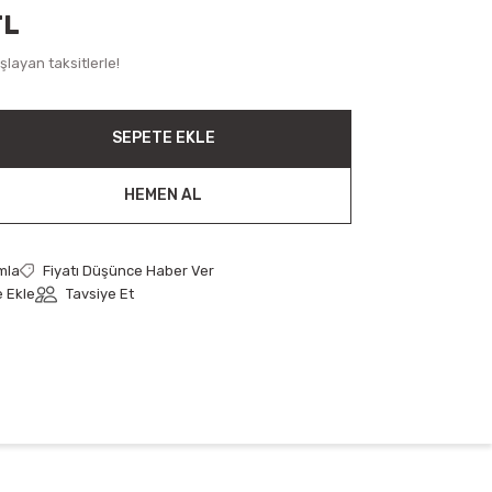
TL
layan taksitlerle!
SEPETE EKLE
HEMEN AL
mla
Fiyatı Düşünce Haber Ver
Tavsiye Et