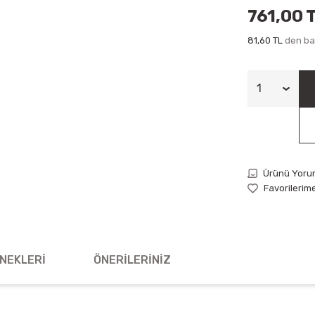
761,00 
81,60 TL
den baş
Ürünü Yoru
NEKLERI
ÖNERILERINIZ