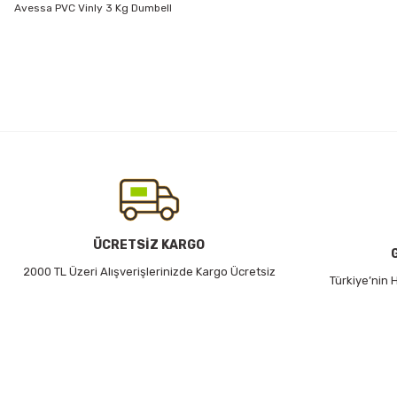
Avessa PVC Vinly 3 Kg Dumbell
Bu ürünün fiyat bilgisi, resim, ürün açıklamalarında ve diğer konularda
Görüş ve önerileriniz için teşekkür ederiz.
Ürün resmi kalitesiz, bozuk veya görüntülenemiyor.
Ürün açıklamasında eksik bilgiler bulunuyor.
Ürün bilgilerinde hatalar bulunuyor.
Ürün fiyatı diğer sitelerden daha pahalı.
Bu ürüne benzer farklı alternatifler olmalı.
ÜCRETSİZ KARGO
2000 TL Üzeri Alışverişlerinizde Kargo Ücretsiz
Türkiye’nin