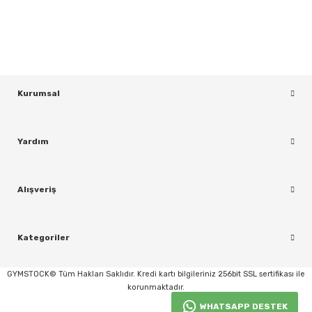
KAYDOL
Kurumsal
Yardım
rı
Alışveriş
Kategoriler
GYMSTOCK© Tüm Hakları Saklıdır. Kredi kartı bilgileriniz 256bit SSL sertifikası ile
korunmaktadır.
WHATSAPP DESTEK