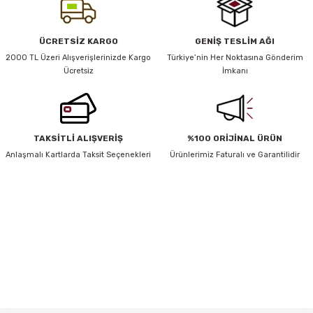
Ürün resmi kalitesiz, bozuk veya görüntülenemiyor.
ÜCRETSİZ KARGO
GENİŞ TESLİM AĞI
y Thai
Ürün açıklamasında eksik bilgiler bulunuyor.
2000 TL Üzeri Alışverişlerinizde Kargo
Türkiye’nin Her Noktasına Gönderim
Ücretsiz
İmkanı
Ürün bilgilerinde hatalar bulunuyor.
stıkları
Ürün fiyatı diğer sitelerden daha pahalı.
Bu ürüne benzer farklı alternatifler olmalı.
TAKSİTLİ ALIŞVERİŞ
%100 ORİJİNAL ÜRÜN
r
Anlaşmalı Kartlarda Taksit Seçenekleri
Ürünlerimiz Faturalı ve Garantilidir
vüş)
HABER BÜLTENİ
Gönder
Yeniliklerden ve Kampanyalardan Haberdar Olmak İçin Haber
Bültenimize Kaydolun
KAYDOL
er