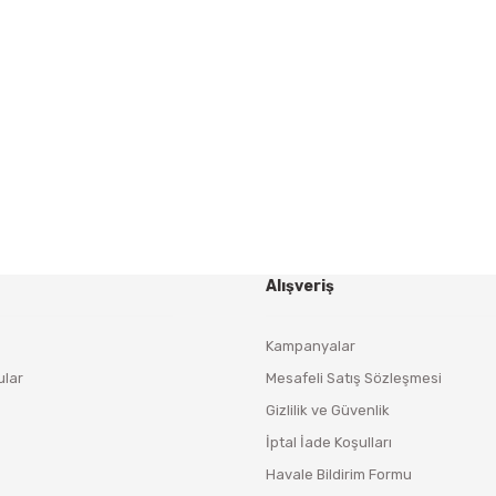
Gönder
HABER BÜLTENİ
Yeniliklerden ve Kampanyalardan Haberdar Olmak İçin
Haber Bültenimize Kaydolun
KAYDOL
Alışveriş
Kampanyalar
ular
Mesafeli Satış Sözleşmesi
Gizlilik ve Güvenlik
İptal İade Koşulları
Havale Bildirim Formu