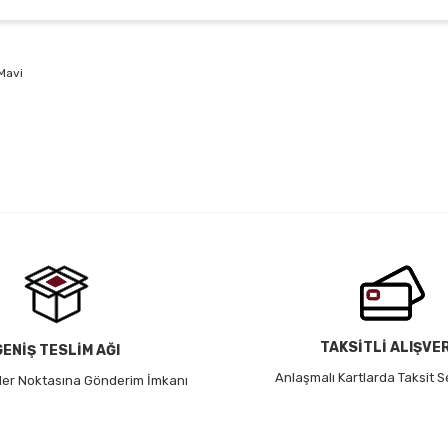
Mavi
 yetersiz gördüğünüz noktaları öneri formunu kullanarak tarafımıza iletebil
Bu ürüne ilk yorumu siz yapın!
Yorum Yaz
TAKSİTLİ ALIŞVE
GENİŞ TESLİM AĞI
Anlaşmalı Kartlarda Taksit S
 Her Noktasına Gönderim İmkanı