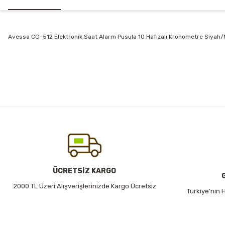
Avessa CG-512 Elektronik Saat Alarm Pusula 10 Hafızalı Kronometre Siyah/
Bu ürünün fiyat bilgisi, resim, ürün açıklamalarında ve diğer konularda
Görüş ve önerileriniz için teşekkür ederiz.
Ürün resmi kalitesiz, bozuk veya görüntülenemiyor.
Ürün açıklamasında eksik bilgiler bulunuyor.
Ürün bilgilerinde hatalar bulunuyor.
Ürün fiyatı diğer sitelerden daha pahalı.
Bu ürüne benzer farklı alternatifler olmalı.
ÜCRETSİZ KARGO
2000 TL Üzeri Alışverişlerinizde Kargo Ücretsiz
Türkiye’nin