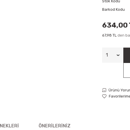
Stok Kodu
Barkod Kodu
634,00 
67,98 TL
den baş
Ürünü Yoru
NEKLERI
ÖNERILERINIZ