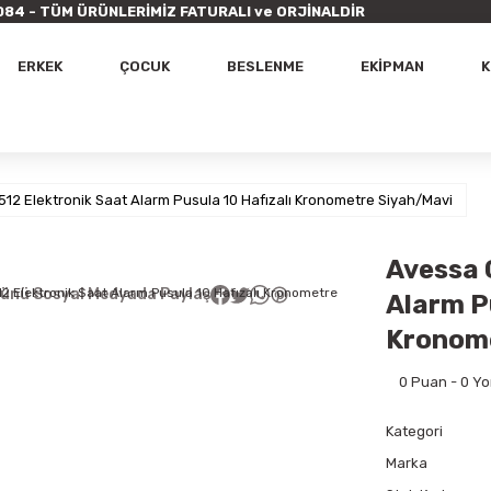
9 7084 - TÜM ÜRÜNLERİMİZ FATURALI ve ORJİNALDİR
ERKEK
ÇOCUK
BESLENME
EKİPMAN
K
12 Elektronik Saat Alarm Pusula 10 Hafızalı Kronometre Siyah/Mavi
Avessa 
ünü Sosyal Medyada Paylaş
Alarm P
Kronome
0 Puan - 0 Y
Kategori
Marka