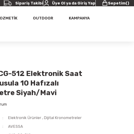
Sipariş Takibi
Üye Ol ya da Giriş Yap
Sepetim
(
)
OZMETİK
OUTDOOR
KAMPANYA
CG-512 Elektronik Saat
usula 10 Hafızalı
tre Siyah/Mavi
orum
Elektronik Ürünler
,
Dijital Kronometreler
AVESSA