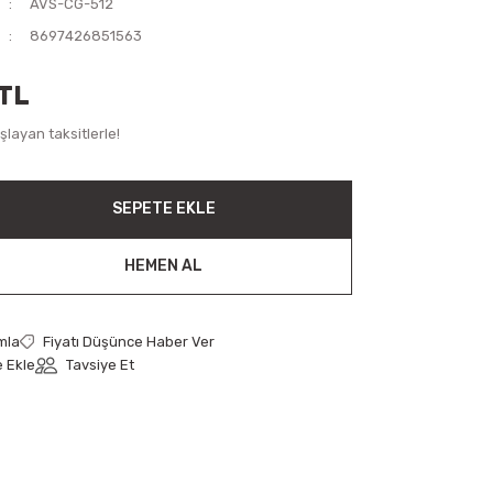
AVS-CG-512
8697426851563
TL
layan taksitlerle!
SEPETE EKLE
HEMEN AL
mla
Fiyatı Düşünce Haber Ver
Tavsiye Et