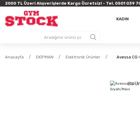
2000 TL Üzeri Alışverişlerde Kargo Ücretsiz! - Tel. 0501 03
KADIN
Anasayfa
EKİPMAN
Elektronik Ürünler
Avessa CG-5
Bu Ür